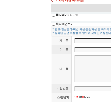
기사에 대한 독자의견
독자의견
(총 0건)
독자의견쓰기
* 광고·인신공격·비방·욕설·음담패설 등 목적에
* 등록된 글은 수정할 수 없으며 삭제만 가능합니
제 목
이 름
내 용
비밀번호
9
f
0
스팸방지
d81
b3e5