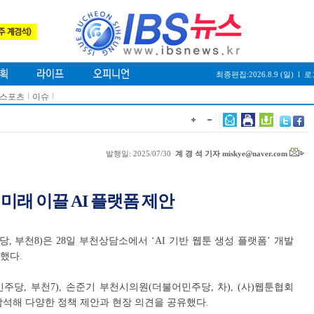
최종편집:2026.8.9 (일)
l
로
l
l
/스포츠
이슈
발행일: 2025/07/30
계 경 석 기자 miskye@naver.com
 미래 이끌 AI 플랫폼 제안
 부천8)은 28일 부천상담소에서 ‘AI 기반 웹툰 생성 플랫폼’ 개발
했다.
당, 부천7), 손준기 부천시의원(더불어민주당, 차), (사)웹툰협회
참석해 다양한 정책 제안과 현장 의견을 공유했다.