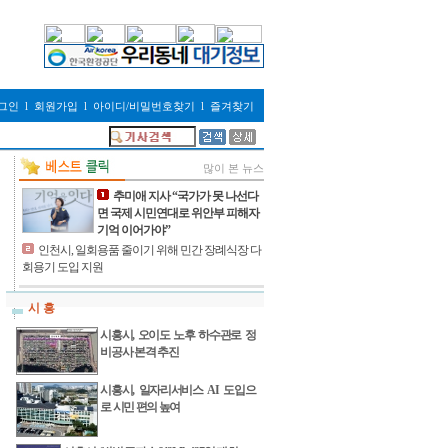
그인
l
회원가입
l
아이디/비밀번호찾기
l
즐겨찾기
많이 본 뉴스
추미애 지사 “국가가 못 나선다
면 국제 시민연대로 위안부 피해자
기억 이어가야”
인천시, 일회용품 줄이기 위해 민간 장례식장 다
회용기 도입 지원
시 흥
시흥시, 오이도 노후 하수관로 정
비공사 본격 추진
시흥시, 일자리서비스 AI 도입으
로 시민 편의 높여