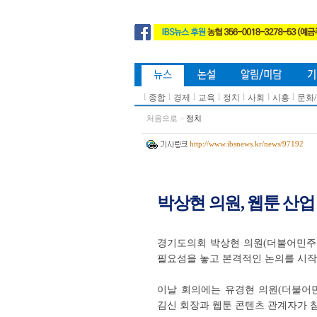
l
l
l
l
l
l
l
종합
경제
교육
정치
사회
시흥
문화
처음으로
>
정치
http://www.ibsnews.kr/news/97192
박상현 의원, 웹툰 산업
경기도의회 박상현 의원(더불어민주당,
필요성을 놓고 본격적인 논의를 시작
이날 회의에는 유경현 의원(더불어민주
김신 회장과 웹툰 콘텐츠 관계자가 