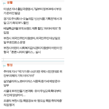
생활
미성년 자녀 출입국증명서, 7일부터 정부24에서 부모
가 온라인 발급
경기도주식회사×오늘의집 ‘신선식품 기획전’에서 과
일·고기 최대 30% 할인
배달특급 8월 18개 브랜드 제휴 할인, ‘파리바게뜨’ 첫
입점
부천시 외국인주민지원센터, 외국인주민 대상 일요
일 무료진료소 운영
부천시어린이·사회복지급식관리지원센터 어린이 인
형극「튼튼 나라의 앨리스」실시
행정
추미애 지사 “국가가 못 나선다면 국제 시민연대로 위
안부 피해자 기억 이어가야”
살모넬라와 노로바이러스 식중독 증가세 예방 준수
당부
서울대 10개 만들기 본격화 · 유아 무상교육 확대부터
AI 인재 양성까지…
조용익 부천시장, 폭염경보 속 ‘원도심 폭염 취약계층’
직접 챙겨