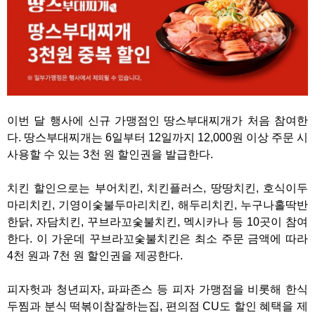
이번 달 행사에 신규 가맹점인 땅스부대찌개가 처음 참여한
다. 땅스부대찌개는 6일부터 12일까지 12,000원 이상 주문 시
사용할 수 있는 3천 원 할인권을 발급한다.
치킨 할인으로는 부어치킨, 치킨플러스, 땅땅치킨, 호식이두
마리치킨, 기영이숯불두마리치킨, 해두리치킨, 누구나홀딱반
한닭, 자담치킨, 꾸브라꼬숯불치킨, 멕시카나 등 10곳이 참여
한다. 이 가운데 꾸브라꼬숯불치킨은 최소 주문 금액에 따라
4천 원과 7천 원 할인권을 제공한다.
피자헛과 청년피자, 파파존스 등 피자 가맹점을 비롯해 한식
두찜과 분식 떡볶이참잘하는집, 편의점 CU도 할인 혜택을 제