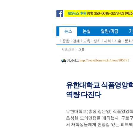
l
l
l
l
l
l
l
종합
경제
교육
정치
사회
시흥
문화
처음으로
>
교육
http://www.ibsnews.kr/news/105371
유한대학교 식품영양학
역량 다진다
유한대학교(총장 장은영) 식품영양학
초청한 모의면접을 개최했다. 구로
서 재학생들에게 현장감 있는 피드백