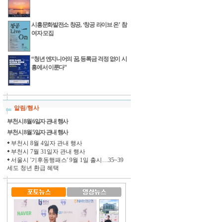
시흥문화발전소 창공, ‘창공 라이브 온’ 참
여자 모집
“청년 엔지니어의 꿈, 등록금 걱정 없이 시
흥에서 이룬다”
알림/행사
부천시 8월 6일자 관내 행사
부천시 8월 5일자 관내 행사
부천시 8월 4일자 관내 행사
부천시 7월 31일자 관내 행사
서울시 '기후동행패스' 9월 1일 출시…35~39
세도 청년 환급 혜택