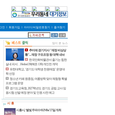
그인
l
회원가입
l
아이디/비밀번호찾기
l
즐겨찾기
많이 본 뉴스
추미애 경기지사 "재정 비상상
황"... 재정 구조조정 등 대책 내놔
한국만화박물관서 즐기는 힙한
실내 피서…Hedon139(헤돈 139) 개인전 개막
유한대학교, ‘경기도 대학생 천원매점’ 운영대
학 선정
청소년 카페 원종점, 여름방학 맞아 체험형 특별
프로그램 운영
경기도교육청, 2027학년도 경기도 공립 교사 임
용시험 선발 예정 분야 및 인원 사전 예고
시 흥
시흥시, ‘별빛 주파수 812Mhz’ 27일 개최