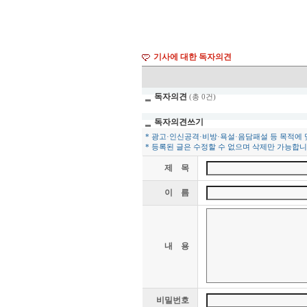
기사에 대한 독자의견
독자의견
(총 0건)
독자의견쓰기
* 광고·인신공격·비방·욕설·음담패설 등 목적에
* 등록된 글은 수정할 수 없으며 삭제만 가능합니
제 목
이 름
내 용
비밀번호