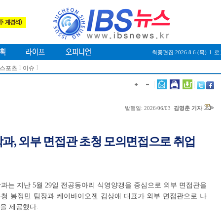
최종편집:2026.8.6 (목)
l
로
l
l
/스포츠
이슈
발행일: 2026/06/03
김영춘 기자
과, 외부 면접관 초청 모의면접으로 취업
과는 지난 5월 29일 전공동아리 식영양갱을 중심으로 외부 면접관을
구청 봉정민 팀장과 케이바이오젠 김상애 대표가 외부 면접관으로 나
을 제공했다.