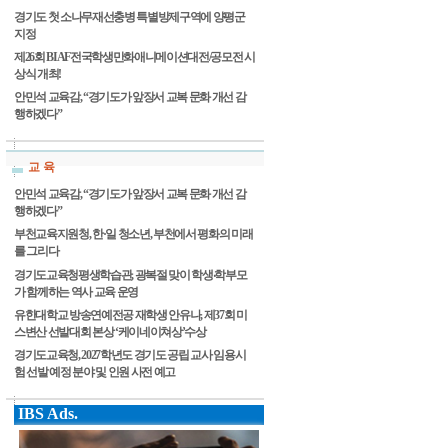
경기도 첫 소나무재선충병 특별방제구역에 양평군
지정
제26회 BIAF전국학생만화애니메이션대전/공모전 시
상식 개최!
안민석 교육감, “경기도가 앞장서 교복 문화 개선 감
행하겠다”
교 육
안민석 교육감, “경기도가 앞장서 교복 문화 개선 감
행하겠다”
부천교육지원청, 한·일 청소년, 부천에서 평화의 미래
를 그리다
경기도교육청평생학습관, 광복절 맞이 학생‧학부모
가 함께하는 역사 교육 운영
유한대학교 방송연예전공 재학생 안유나, 제37회 미
스변산 선발대회 본상 ‘케이네이쳐상’수상
경기도교육청, 2027학년도 경기도 공립 교사 임용시
험 선발 예정 분야 및 인원 사전 예고