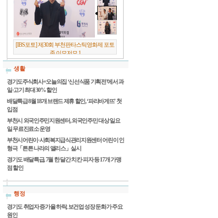
[IBS포토] 제30회 부천판타스틱영화제 포토
존 이모저모 1
생활
경기도주식회사×오늘의집 ‘신선식품 기획전’에서 과
일·고기 최대 30% 할인
배달특급 8월 18개 브랜드 제휴 할인, ‘파리바게뜨’ 첫
입점
부천시 외국인주민지원센터, 외국인주민 대상 일요
일 무료진료소 운영
부천시어린이·사회복지급식관리지원센터 어린이 인
형극「튼튼 나라의 앨리스」실시
경기도 배달특급, 7월 한 달간 치킨·피자 등 17개 가맹
점 할인
행정
경기도 취업자 증가율 하락, 보건업 성장 둔화가 주요
원인