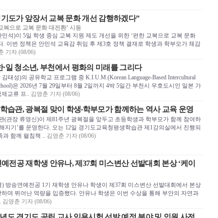
경기도가 앞장서 교복 문화 개선 감행하겠다”
 교복으로 교복 문화 대전환’ 시동
석)이 5일 학생 중심 교복 지원 제도 개선을 위한 ‘편한 교복으로 교복 문화
. 이번 정책은 안민석 교육감 취임 후 제3호 정책 결재로 학생과 학부모가 체감
 기자 (08/06)
·일 청소년, 부천에서 평화의 미래를 그리다
 공유학교 프로그램 중 K.I.U.M.(Korean Language-Based Intercultural
ntor-School)은 2026년 7월 29일부터 8월 2일까지 4박 5일간 부천시 우호도시인 일본 가
제교류 프..
김영춘 기자 (08/06)
습관, 광복절 맞이 학생‧학부모가 함께하는 역사 교육 운영
관장 류영신)이 제81주년 광복절을 앞두고 초등학생과 학부모가 함께 참여하
친해지기’를 운영한다. 오는 12일 경기도교육청평생학습관 제1강의실에서 진행되
과 함께 펼침책 ..
김영춘 기자 (08/06)
전공 재학생 안유나, 제37회 미스변산 선발대회 본상 ‘케이
) 방송연예전공 1기 재학생 안유나 학생이 제37회 미스변산 선발대회에서 본상
하며 뛰어난 역량을 입증했다. 안유나 학생은 이번 수상을 통해 부안의 자연과
.
김영춘 기자 (08/06)
학년도 경기도 공립 교사 임용시험 선발 예정 분야 및 인원 사전