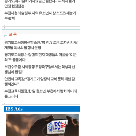
경기도, 휴가철 바가지요금 근절한다…피서지 물가
안정 현장점검
부천시청 레슬링부, 지역 유소년 대상 스포츠 재능기
부 펼쳐
교 육
경기도교육청평생학습관, ‘북-런, 읽고 걷고 다시 나답
게’9월 독서의 달 행사 운영
경기도교육청, 뉴질랜드 현지 학생들의 마음을 ‘K-문
화’로 물들이다
부천수주중, 사제동행 우정축구팀에서는 학생과 선
생님이 한 팀!
안민석 교육감, “경기도가 앞장서 교복 문화 개선 감
행하겠다”
부천교육지원청, 한·일 청소년, 부천에서 평화의 미래
를 그리다