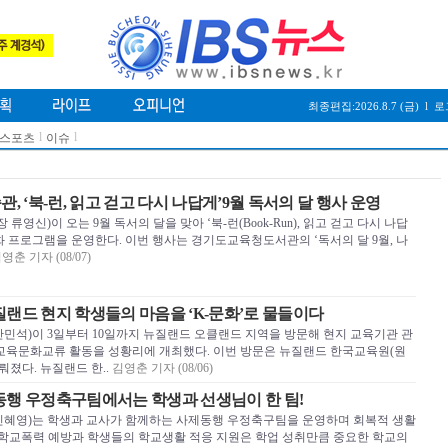
최종편집:2026.8.7 (금)
l
로
l
l
/스포츠
이슈
‘북-런, 읽고 걷고 다시 나답게’9월 독서의 달 행사 운영
신)이 오는 9월 독서의 달을 맞아 ‘북-런(Book-Run), 읽고 걷고 다시 나답
 프로그램을 운영한다. 이번 행사는 경기도교육청도서관의 ‘독서의 달 9월, 나
영춘 기자 (08/07)
랜드 현지 학생들의 마음을 ‘K-문화’로 물들이다
민석)이 3일부터 10일까지 뉴질랜드 오클랜드 지역을 방문해 현지 교육기관 관
교육문화교류 활동을 성황리에 개최했다. 이번 방문은 뉴질랜드 한국교육원(원
뤄졌다. 뉴질랜드 한..
김영춘 기자 (08/06)
동행 우정축구팀에서는 학생과 선생님이 한 팀!
혜영)는 학생과 교사가 함께하는 사제동행 우정축구팀을 운영하며 회복적 생활
 학교폭력 예방과 학생들의 학교생활 적응 지원은 학업 성취만큼 중요한 학교의