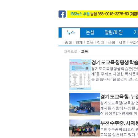
l
l
l
l
l
l
l
종합
경제
교육
정치
사회
시흥
문화
처음으로
>
교육
경기도교육청평생학습관, 
경기도교육청평생학습관(관장 류영
게’를 주제로 다양한 독서문화
는 읽습니다’ 슬로건에 맞..
김
경기도교육청, 뉴질
경기도교육청(교육감 안
계자들과 함께 다양한 
장 정성훈)과 연계해 이
부천수주중, 사제
부천수주중학교(교장 민
교육을 실천하고 있다.