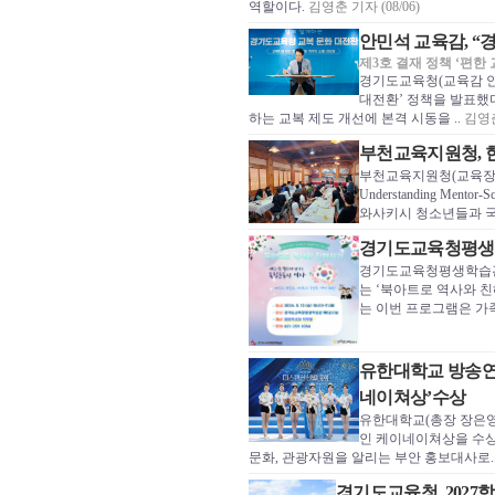
역할이다.
김영춘 기자 (08/06)
안민석 교육감, “
제3호 결재 정책 ‘편한
경기도교육청(교육감 안민
대전환’ 정책을 발표했다
하는 교복 제도 개선에 본격 시동을 ..
김영춘
부천교육지원청, 한
부천교육지원청(교육장 김태성)의
Understanding Me
와사키시 청소년들과 국
경기도교육청평생학
경기도교육청평생학습관(
는 ‘북아트로 역사와 
는 이번 프로그램은 가족
유한대학교 방송연예
네이쳐상’수상
유한대학교(총장 장은영
인 케이네이쳐상을 수상
문화, 관광자원을 알리는 부안 홍보대사로.
경기도교육청, 2027