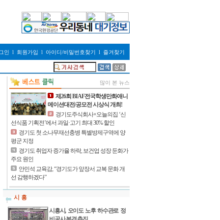
그인
l
회원가입
l
아이디/비밀번호찾기
l
즐겨찾기
많이 본 뉴스
제26회 BIAF전국학생만화애니
메이션대전/공모전 시상식 개최!
경기도주식회사×오늘의집 ‘신
선식품 기획전’에서 과일·고기 최대 30% 할인
경기도 첫 소나무재선충병 특별방제구역에 양
평군 지정
경기도 취업자 증가율 하락, 보건업 성장 둔화가
주요 원인
안민석 교육감, “경기도가 앞장서 교복 문화 개
선 감행하겠다”
시 흥
시흥시, 오이도 노후 하수관로 정
비공사 본격 추진