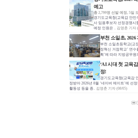
예고
총 2,799명 선발 예정, 
경기도교육청(교육감 안민석
사 임용후보자 선정경쟁시험
예정 인원은 ..
김영춘 기자 (0
부천 소일초, 202
부천 소일초등학교(교장 
정혁신 거점학교’ 연수를
획’에 따라 지방공무원의
‘AI 시대 첫 교
정!
경기도교육청(교육감 안
정받아 2026년 8월 ‘네이버 메이트’에 선
활동성 등을 종..
김영춘 기자 (08/05)