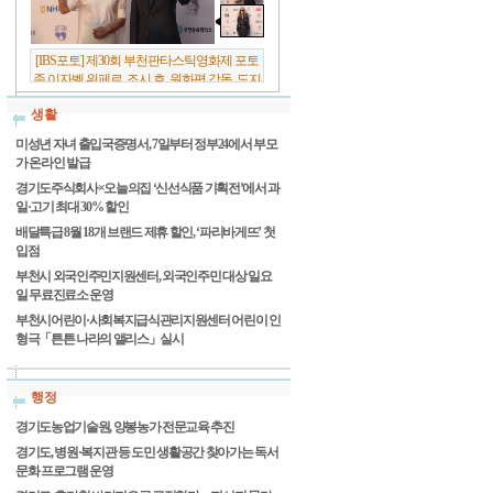
[IBS포토] 제30회 부천판타스틱영화제 포토
존 이자벨 위페르, 조시 호, 원화평 감독, 도지
원 배우
생활
미성년 자녀 출입국증명서, 7일부터 정부24에서 부모
가 온라인 발급
경기도주식회사×오늘의집 ‘신선식품 기획전’에서 과
일·고기 최대 30% 할인
배달특급 8월 18개 브랜드 제휴 할인, ‘파리바게뜨’ 첫
입점
부천시 외국인주민지원센터, 외국인주민 대상 일요
일 무료진료소 운영
부천시어린이·사회복지급식관리지원센터 어린이 인
형극「튼튼 나라의 앨리스」실시
행정
경기도농업기술원, 양봉농가 전문교육 추진
경기도, 병원·복지관 등 도민 생활공간 찾아가는 독서
문화 프로그램 운영