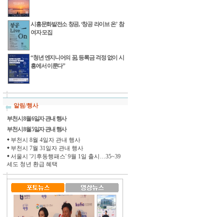
시흥문화발전소 창공, ‘창공 라이브 온’ 참
여자 모집
“청년 엔지니어의 꿈, 등록금 걱정 없이 시
흥에서 이룬다”
알림/행사
부천시 8월 6일자 관내 행사
부천시 8월 5일자 관내 행사
부천시 8월 4일자 관내 행사
부천시 7월 31일자 관내 행사
서울시 '기후동행패스' 9월 1일 출시…35~39
세도 청년 환급 혜택