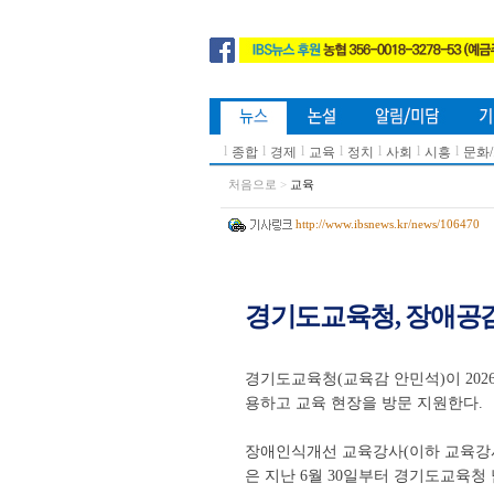
l
l
l
l
l
l
l
종합
경제
교육
정치
사회
시흥
문화
처음으로
>
교육
http://www.ibsnews.kr/news/106470
경기도교육청, 장애공감
경기도교육청(교육감 안민석)이 20
용하고 교육 현장을 방문 지원한다.
장애인식개선 교육강사(이하 교육강사
은 지난 6월 30일부터 경기도교육청