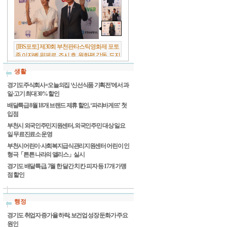
[IBS포토] 제30회 부천판타스틱영화제 포토
존 이자벨 위페르, 조시 호, 원화평 감독, 도지
원 배우
생활
경기도주식회사×오늘의집 ‘신선식품 기획전’에서 과
일·고기 최대 30% 할인
배달특급 8월 18개 브랜드 제휴 할인, ‘파리바게뜨’ 첫
입점
부천시 외국인주민지원센터, 외국인주민 대상 일요
일 무료진료소 운영
부천시어린이·사회복지급식관리지원센터 어린이 인
형극「튼튼 나라의 앨리스」실시
경기도 배달특급, 7월 한 달간 치킨·피자 등 17개 가맹
점 할인
행정
경기도 취업자 증가율 하락, 보건업 성장 둔화가 주요
원인