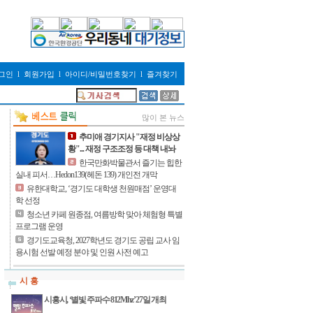
그인
l
회원가입
l
아이디/비밀번호찾기
l
즐겨찾기
많이 본 뉴스
추미애 경기지사 "재정 비상상
황"... 재정 구조조정 등 대책 내놔
한국만화박물관서 즐기는 힙한
실내 피서…Hedon139(헤돈 139) 개인전 개막
유한대학교, ‘경기도 대학생 천원매점’ 운영대
학 선정
청소년 카페 원종점, 여름방학 맞아 체험형 특별
프로그램 운영
경기도교육청, 2027학년도 경기도 공립 교사 임
용시험 선발 예정 분야 및 인원 사전 예고
시 흥
시흥시, ‘별빛 주파수 812Mhz’ 27일 개최