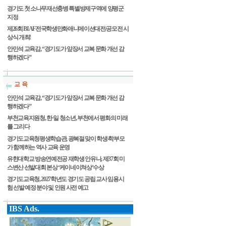
경기도 첫 소나무재선충병 특별방제구역에 양평군
지정
제26회 BIAF전국학생만화애니메이션대전/공모전 시
상식 개최!
안민석 교육감, “경기도가 앞장서 교복 문화 개선 감
행하겠다”
교 육
안민석 교육감, “경기도가 앞장서 교복 문화 개선 감
행하겠다”
부천교육지원청, 한·일 청소년, 부천에서 평화의 미래
를 그리다
경기도교육청평생학습관, 광복절 맞이 학생‧학부모
가 함께하는 역사 교육 운영
유한대학교 방송연예전공 재학생 안유나, 제37회 미
스변산 선발대회 본상 ‘케이네이쳐상’수상
경기도교육청, 2027학년도 경기도 공립 교사 임용시
험 선발 예정 분야 및 인원 사전 예고