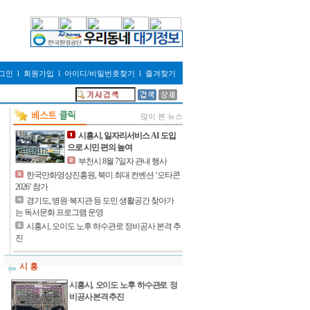
그인
l
회원가입
l
아이디/비밀번호찾기
l
즐겨찾기
많이 본 뉴스
시흥시, 일자리서비스 AI 도입
으로 시민 편의 높여
부천시 8월 7일자 관내 행사
한국만화영상진흥원, 북미 최대 컨벤션 ‘오타콘
2026’ 참가
경기도, 병원·복지관 등 도민 생활공간 찾아가
는 독서문화 프로그램 운영
시흥시, 오이도 노후 하수관로 정비공사 본격 추
진
시 흥
시흥시, 오이도 노후 하수관로 정
비공사 본격 추진