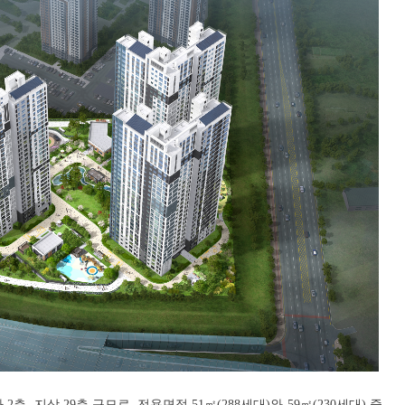
, 지상 29층 규모로, 전용면적 51㎡(288세대)와 59㎡(230세대) 중