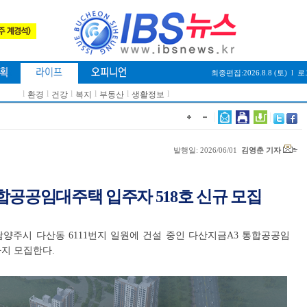
최종편집:2026.8.8 (토)
l
로
l
l
l
l
l
l
환경
건강
복지
부동산
생활정보
발행일: 2026/06/01
김영춘 기자
합공공임대주택 입주자 518호 신규 모집
양주시 다산동 6111번지 일원에 건설 중인 다산지금A3 통합공공임
까지 모집한다.