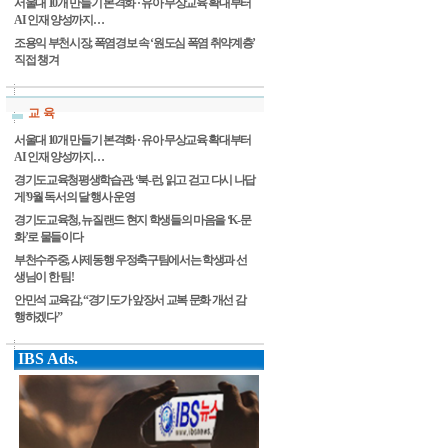
서울대 10개 만들기 본격화 · 유아 무상교육 확대부터
AI 인재 양성까지…
조용익 부천시장, 폭염경보 속 ‘원도심 폭염 취약계층’
직접 챙겨
교 육
서울대 10개 만들기 본격화 · 유아 무상교육 확대부터
AI 인재 양성까지…
경기도교육청평생학습관, ‘북-런, 읽고 걷고 다시 나답
게’9월 독서의 달 행사 운영
경기도교육청, 뉴질랜드 현지 학생들의 마음을 ‘K-문
화’로 물들이다
부천수주중, 사제동행 우정축구팀에서는 학생과 선
생님이 한 팀!
안민석 교육감, “경기도가 앞장서 교복 문화 개선 감
행하겠다”