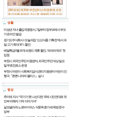
[IBS포토] 제30회 부천판타스틱영화제 포토
존 이자벨 위페르, 조시 호, 원화평 감독, 도지
원 배우
생활
미성년 자녀 출입국증명서, 7일부터 정부24에서 부모
가 온라인 발급
경기도주식회사×오늘의집 ‘신선식품 기획전’에서 과
일·고기 최대 30% 할인
배달특급 8월 18개 브랜드 제휴 할인, ‘파리바게뜨’ 첫
입점
부천시 외국인주민지원센터, 외국인주민 대상 일요
일 무료진료소 운영
부천시어린이·사회복지급식관리지원센터 어린이 인
형극「튼튼 나라의 앨리스」실시
행정
추미애 지사 “국가가 못 나선다면 국제 시민연대로 위
안부 피해자 기억 이어가야”
살모넬라와 노로바이러스 식중독 증가세 예방 준수
당부