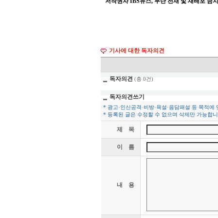
저작권자 IBS뉴스, 무단 전재 및 재배포 금
기사에 대한 독자의견
독자의견
(총 0건)
독자의견쓰기
* 광고·인신공격·비방·욕설·음담패설 등 목적에
* 등록된 글은 수정할 수 없으며 삭제만 가능합니
제 목
이 름
내 용