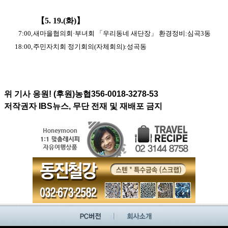
【
5. 19.(
화
)
】
7:00,
새마을협의회
·
부녀회
「
우리동네 새단장
」
환경정비
:
심곡
3
동
18:00,
주민자치회 정기회의
(
자체회의
):
성곡동
위 기사 응원! (후원)농협356-0018-3278-53
저작권자 IBS뉴스, 무단 전재 및 재배포 금지