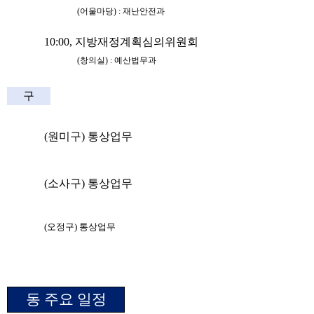
(
어울마당
) :
재난안전과
10:00,
지방재정계획심의위원회
(
창의실
) :
예산법무과
구
(
원미구
)
통상업무
(
소사구
)
통상업무
(
오정구
)
통상업무
동 주요 일정