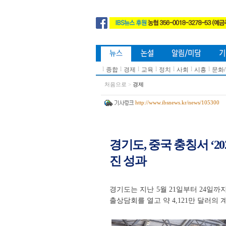
l
l
l
l
l
l
l
종합
경제
교육
정치
사회
시흥
문화
처음으로
>
경제
http://www.ibsnews.kr/news/105300
경기도, 중국 충칭서 ‘20
진 성과
경기도는 지난 5월 21일부터 24일까지 
출상담회를 열고 약 4,121만 달러의 