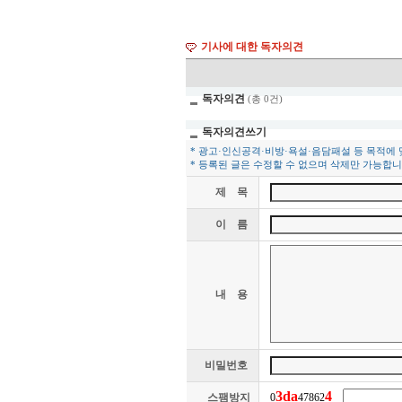
기사에 대한 독자의견
독자의견
(총 0건)
독자의견쓰기
* 광고·인신공격·비방·욕설·음담패설 등 목적에
* 등록된 글은 수정할 수 없으며 삭제만 가능합니
제 목
이 름
내 용
비밀번호
3
d
a
4
스팸방지
0
47862