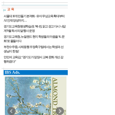
교 육
서울대 10개 만들기 본격화 · 유아 무상교육 확대부터
AI 인재 양성까지…
경기도교육청평생학습관, ‘북-런, 읽고 걷고 다시 나답
게’9월 독서의 달 행사 운영
경기도교육청, 뉴질랜드 현지 학생들의 마음을 ‘K-문
화’로 물들이다
부천수주중, 사제동행 우정축구팀에서는 학생과 선
생님이 한 팀!
안민석 교육감, “경기도가 앞장서 교복 문화 개선 감
행하겠다”