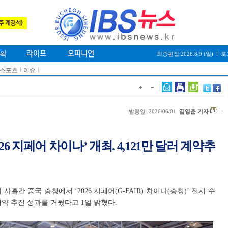
최종편집:2026.8.9 (일)
l
로
l
l
/스포츠
이슈
발행일: 2026/06/01
김영춘 기자
26 지페어 차이나’ 개최. 4,121만 달러 계약추
사흘간 중국 충칭에서 ‘2026 지페어(G-FAIR) 차이나(충칭)’ 전시·수
계약 추진 성과를 거뒀다고 1일 밝혔다.