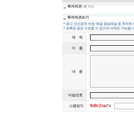
독자의견
(총 0건)
독자의견쓰기
* 광고·인신공격·비방·욕설·음담패설 등 목적에
* 등록된 글은 수정할 수 없으며 삭제만 가능합니
제 목
이 름
내 용
비밀번호
0
0
c
2
a
스팸방지
d
3
d74