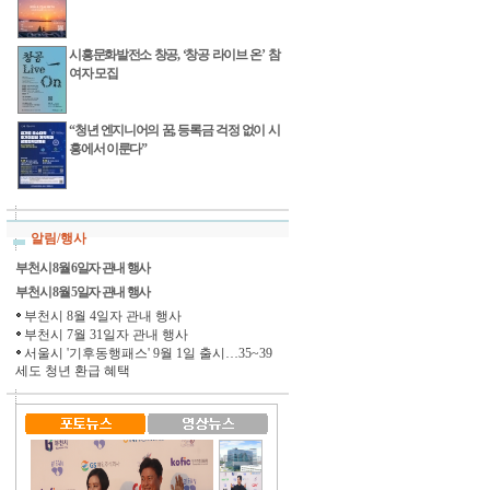
시흥문화발전소 창공, ‘창공 라이브 온’ 참
여자 모집
“청년 엔지니어의 꿈, 등록금 걱정 없이 시
흥에서 이룬다”
알림/행사
부천시 8월 6일자 관내 행사
부천시 8월 5일자 관내 행사
부천시 8월 4일자 관내 행사
부천시 7월 31일자 관내 행사
서울시 '기후동행패스' 9월 1일 출시…35~39
세도 청년 환급 혜택