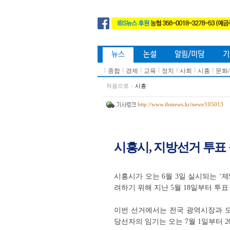
l
l
l
l
l
l
l
종합
경제
교육
정치
사회
시흥
문화
처음으로
>
시흥
http://www.ibsnews.kr/news/105013
시흥시, 지방선거 투표
시흥시가 오는 6월 3일 실시되는 
려하기 위해 지난 5월 18일부터 투표
이번 선거에서는 전국 광역시장과 도
당선자의 임기는 오는 7월 1일부터 20