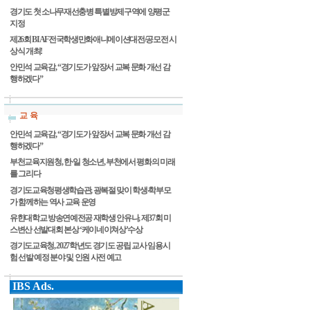
경기도 첫 소나무재선충병 특별방제구역에 양평군
지정
제26회 BIAF전국학생만화애니메이션대전/공모전 시
상식 개최!
안민석 교육감, “경기도가 앞장서 교복 문화 개선 감
행하겠다”
교 육
안민석 교육감, “경기도가 앞장서 교복 문화 개선 감
행하겠다”
부천교육지원청, 한·일 청소년, 부천에서 평화의 미래
를 그리다
경기도교육청평생학습관, 광복절 맞이 학생‧학부모
가 함께하는 역사 교육 운영
유한대학교 방송연예전공 재학생 안유나, 제37회 미
스변산 선발대회 본상 ‘케이네이쳐상’수상
경기도교육청, 2027학년도 경기도 공립 교사 임용시
험 선발 예정 분야 및 인원 사전 예고