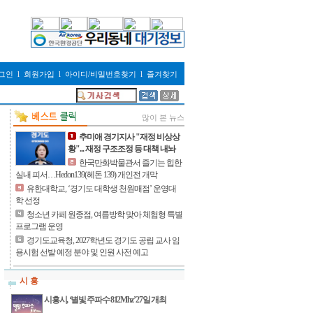
그인
l
회원가입
l
아이디/비밀번호찾기
l
즐겨찾기
많이 본 뉴스
추미애 경기지사 "재정 비상상
황"... 재정 구조조정 등 대책 내놔
한국만화박물관서 즐기는 힙한
실내 피서…Hedon139(헤돈 139) 개인전 개막
유한대학교, ‘경기도 대학생 천원매점’ 운영대
학 선정
청소년 카페 원종점, 여름방학 맞아 체험형 특별
프로그램 운영
경기도교육청, 2027학년도 경기도 공립 교사 임
용시험 선발 예정 분야 및 인원 사전 예고
시 흥
시흥시, ‘별빛 주파수 812Mhz’ 27일 개최