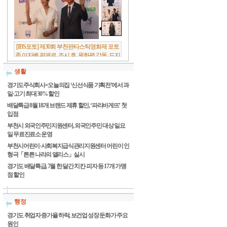
[IBS포토] 제30회 부천판타스틱영화제 포토
존 이자벨 위페르, 조시 호, 원화평 감독, 도지
원 배우
생활
경기도주식회사×오늘의집 ‘신선식품 기획전’에서 과
일·고기 최대 30% 할인
배달특급 8월 18개 브랜드 제휴 할인, ‘파리바게뜨’ 첫
입점
부천시 외국인주민지원센터, 외국인주민 대상 일요
일 무료진료소 운영
부천시어린이·사회복지급식관리지원센터 어린이 인
형극「튼튼 나라의 앨리스」실시
경기도 배달특급, 7월 한 달간 치킨·피자 등 17개 가맹
점 할인
행정
경기도 취업자 증가율 하락, 보건업 성장 둔화가 주요
원인