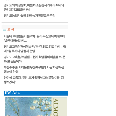
경기도의회 장송회, 이륜차 소음감시카메라 확대와
관리체계 고도화 나서
경기도농업기술원, 양봉농가 전문교육 추진
교 육
서울대 10개 만들기 본격화 · 유아 무상교육 확대부터
AI 인재 양성까지…
경기도교육청평생학습관, ‘북-런, 읽고 걷고 다시 나답
게’9월 독서의 달 행사 운영
경기도교육청, 뉴질랜드 현지 학생들의 마음을 ‘K-문
화’로 물들이다
부천수주중, 사제동행 우정축구팀에서는 학생과 선
생님이 한 팀!
안민석 교육감, “경기도가 앞장서 교복 문화 개선 감
행하겠다”