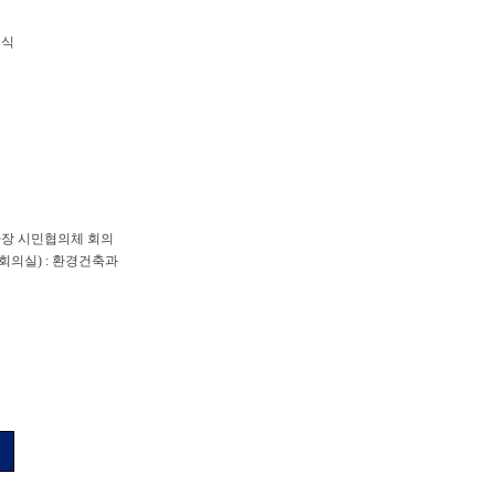
념식
사장 시민협의체 회의
대회의실
) :
환경건축과