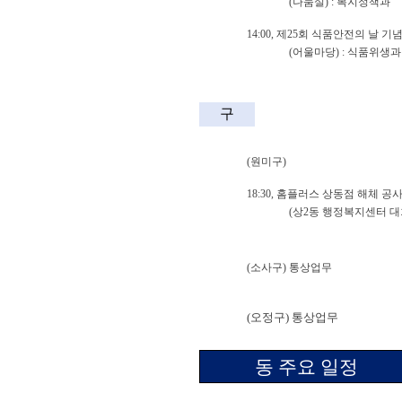
(
나눔실
) :
복지정책과
14:00,
제
25
회 식품안전의 날 기
(
어울마당
) :
식품위생과
구
(
원미구
)
18:30,
홈플러스 상동점 해체 공
(
상
2
동 행정복지센터 
(
소사구
)
통상업무
(
오정구
)
통상업무
동 주요 일정