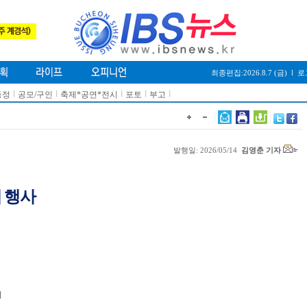
최종편집:2026.8.7 (금)
l
로
l
l
l
l
l
동정
공모/구인
축제*공연*전시
포토
부고
발행일: 2026/05/14
김영춘 기자
내 행사
의