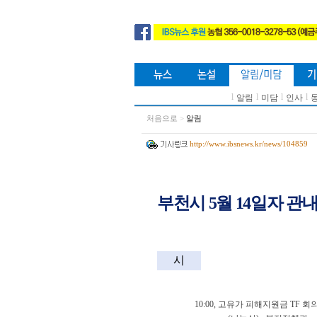
l
l
l
l
알림
미담
인사
처음으로
>
알림
http://www.ibsnews.kr/news/104859
부천시 5월 14일자 관
시
10:00,
고유가 피해지원금
TF
회