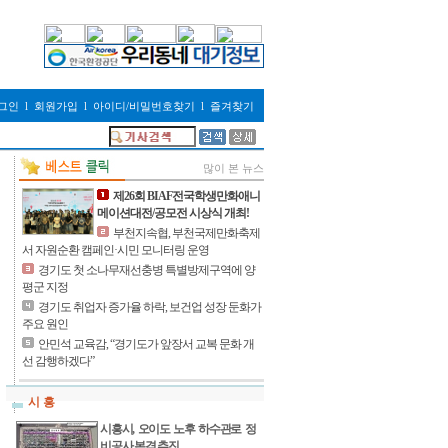
그인
l
회원가입
l
아이디/비밀번호찾기
l
즐겨찾기
많이 본 뉴스
제26회 BIAF전국학생만화애니
메이션대전/공모전 시상식 개최!
부천지속협, 부천국제만화축제
서 자원순환 캠페인·시민 모니터링 운영
경기도 첫 소나무재선충병 특별방제구역에 양
평군 지정
경기도 취업자 증가율 하락, 보건업 성장 둔화가
주요 원인
안민석 교육감, “경기도가 앞장서 교복 문화 개
선 감행하겠다”
시 흥
시흥시, 오이도 노후 하수관로 정
비공사 본격 추진