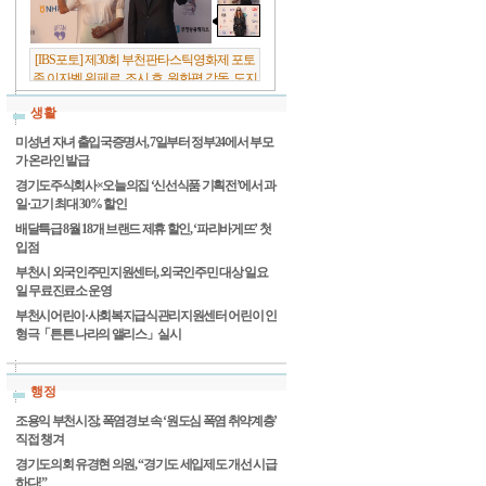
[IBS포토] 제30회 부천판타스틱영화제 포토
존 이자벨 위페르, 조시 호, 원화평 감독, 도지
원 배우
생활
미성년 자녀 출입국증명서, 7일부터 정부24에서 부모
가 온라인 발급
경기도주식회사×오늘의집 ‘신선식품 기획전’에서 과
일·고기 최대 30% 할인
배달특급 8월 18개 브랜드 제휴 할인, ‘파리바게뜨’ 첫
입점
부천시 외국인주민지원센터, 외국인주민 대상 일요
일 무료진료소 운영
부천시어린이·사회복지급식관리지원센터 어린이 인
형극「튼튼 나라의 앨리스」실시
행정
조용익 부천시장, 폭염경보 속 ‘원도심 폭염 취약계층’
직접 챙겨
경기도의회 유경현 의원, “경기도 세입제도 개선 시급
하다!”