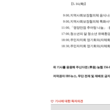
【
5. 14.(
목
)
】
9:00,
지역사회보장협의체 음식나
9:00,
지역사회보장협의체 특화사
11:00,
「
영양만점 추어탕 나눔
」
:
17:00,
청소년의 달 청소년 유해환경
18:00,
주민자치회 정기회의
(
자체
18:30,
주민자치회 정기회의
(
자체
위 기사를 응원해 주신다면 (후원) 농협 356-001
저작권자 IBS뉴스, 무단 전재 및 재배포 금
기사에 대한 독자의견