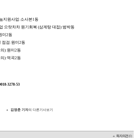
눔지원사업
:
소사본
1
동
업 으랏차차 원기회복
(
삼계탕 대접
):
범박동
원미
2
동
 점검
:
원미
2
동
회의
):
원미
2
동
회의
):
역곡
2
동
8-3278-53
지
김영춘 기자
의 다른기사보기
독자의견
(0)