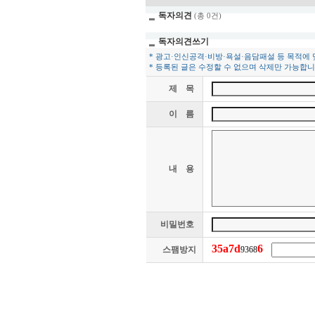
독자의견
(총 0건)
독자의견쓰기
* 광고·인신공격·비방·욕설·음담패설 등 목적에
* 등록된 글은 수정할 수 없으며 삭제만 가능합니
제 목
이 름
내 용
비밀번호
3
5
a
7
d
6
스팸방지
9368