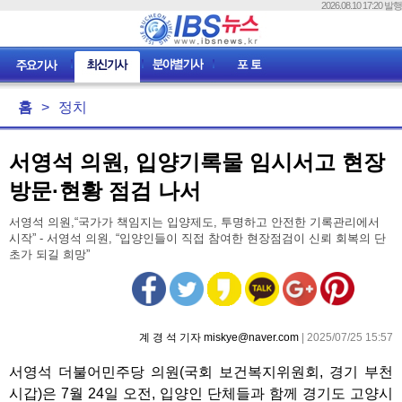
2026.08.10 17:20 발행
홈
>
정치
서영석 의원, 입양기록물 임시서고 현장
방문·현황 점검 나서
서영석 의원,“국가가 책임지는 입양제도, 투명하고 안전한 기록관리에서
시작” - 서영석 의원, “입양인들이 직접 참여한 현장점검이 신뢰 회복의 단
초가 되길 희망”
계 경 석 기자 miskye@naver.com
| 2025/07/25 15:57
서영석 더불어민주당 의원(국회 보건복지위원회, 경기 부천
시갑)은 7월 24일 오전, 입양인 단체들과 함께 경기도 고양시