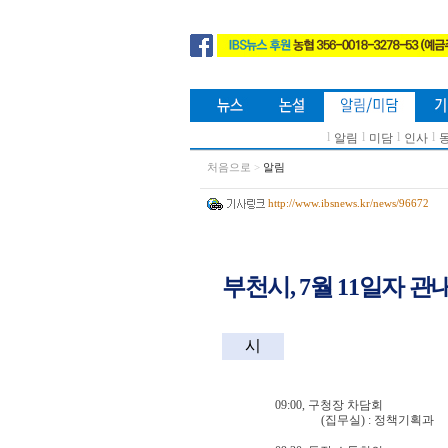
l
l
l
l
알림
미담
인사
처음으로
>
알림
http://www.ibsnews.kr/news/96672
부천시, 7월 11일자 관
시
09:00,
구청장 차담회
(
집무실
) :
정책기획과