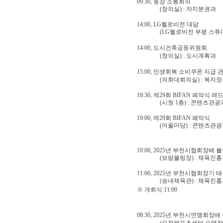
09:30,
동장 소통회의
(
창의실
) :
자치분권과
14:00, LG
헬로비전 대담
(LG
헬로비전 부평 스튜
14:00,
도시건축공동위원회
(
창의실
) :
도시계획과
15:00,
민생회복 소비쿠폰 지급 관
(
의회대회의실
) :
복지정
18:30,
제
29
회
BIFAN
폐막식 레
(
시청
1
층
)
:
콘텐츠관광
19:00,
제
29
회
BIFAN
폐막식
(
어울마당
) :
콘텐츠관광
10:00, 2025
년 부천시협회장배 
(
보람볼링장
) :
체육진흥
11:00, 2025
년 부천시협회장기 
(
송내
체육관
) :
체육진흥
※
개회식
11:00
08:30, 2025
년 부천시연맹회장배 
(
오정레포츠센터 수영장