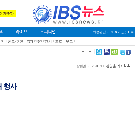
최종편집:2026.8.7 (금)
l
로
l
l
l
l
l
동정
공모/구인
축제*공연*전시
포토
부고
발행일: 2025/07/11
김영춘 기자
내 행사