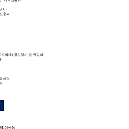
포
FC)
진흥과
2
지역대
)
창설행사 및 취임식
과
법률상담
과
의
:
성곡동