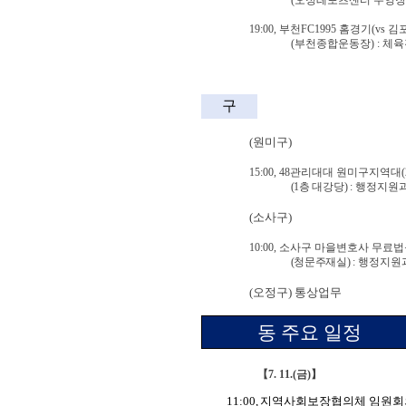
19:00,
부천
FC1995
홈경기
(vs
김
(
부천종합운동장
) :
체육
구
(
원미구
)
15:00, 48
관리대대 원미구지역대
(
(1
층 대강당
)
:
행정지원
(
소사구
)
10:00,
소사구 마을변호사 무료
(
청문주재실
)
:
행정지원
(
오정구
)
통상업무
동 주요 일정
【
7. 11.(
금
)
】
11:00,
지역사회보장협의체 임원회