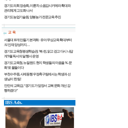
경기도의회 장송회, 이륜차 소음감시카메라 확대와
관리체계 고도화 나서
경기도농업기술원, 양봉농가 전문교육 추진
교 육
서울대 10개 만들기 본격화 · 유아 무상교육 확대부터
AI 인재 양성까지…
경기도교육청평생학습관, ‘북-런, 읽고 걷고 다시 나답
게’9월 독서의 달 행사 운영
경기도교육청, 뉴질랜드 현지 학생들의 마음을 ‘K-문
화’로 물들이다
부천수주중, 사제동행 우정축구팀에서는 학생과 선
생님이 한 팀!
안민석 교육감, “경기도가 앞장서 교복 문화 개선 감
행하겠다”