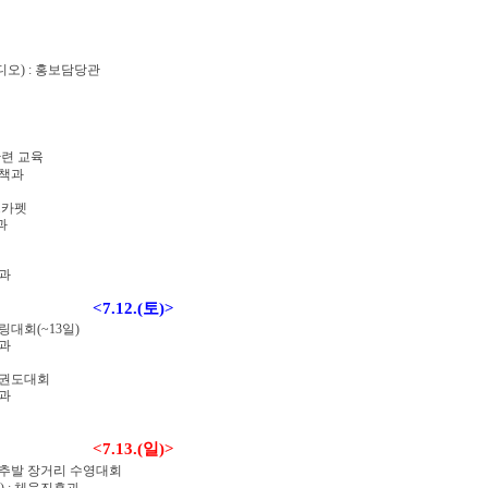
디오
) :
홍보담당관
련 교육
책과
드카펫
과
과
<7.12.(
토
)>
볼링대회
(~13
일
)
과
태권도대회
과
<7.13.(
일
)>
추발 장거리 수영대회
) :
체육진흥과