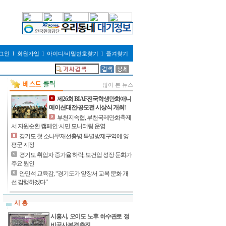
그인
l
회원가입
l
아이디/비밀번호찾기
l
즐겨찾기
많이 본 뉴스
제26회 BIAF전국학생만화애니
메이션대전/공모전 시상식 개최!
부천지속협, 부천국제만화축제
서 자원순환 캠페인·시민 모니터링 운영
경기도 첫 소나무재선충병 특별방제구역에 양
평군 지정
경기도 취업자 증가율 하락, 보건업 성장 둔화가
주요 원인
안민석 교육감, “경기도가 앞장서 교복 문화 개
선 감행하겠다”
시 흥
시흥시, 오이도 노후 하수관로 정
비공사 본격 추진