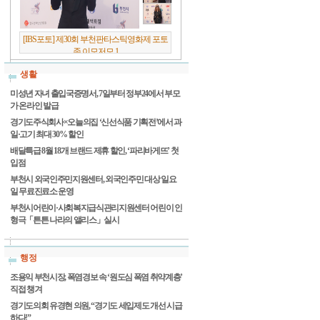
[IBS포토] 제30회 부천판타스틱영화제 포토
존 이모저모 1
생활
미성년 자녀 출입국증명서, 7일부터 정부24에서 부모
가 온라인 발급
경기도주식회사×오늘의집 ‘신선식품 기획전’에서 과
일·고기 최대 30% 할인
배달특급 8월 18개 브랜드 제휴 할인, ‘파리바게뜨’ 첫
입점
부천시 외국인주민지원센터, 외국인주민 대상 일요
일 무료진료소 운영
부천시어린이·사회복지급식관리지원센터 어린이 인
형극「튼튼 나라의 앨리스」실시
행정
조용익 부천시장, 폭염경보 속 ‘원도심 폭염 취약계층’
직접 챙겨
경기도의회 유경현 의원, “경기도 세입제도 개선 시급
하다!”