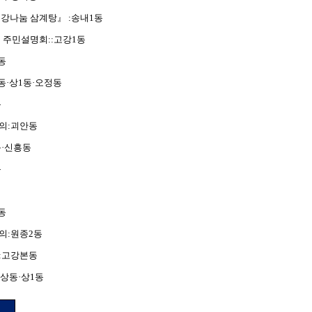
강나눔 삼계탕
』
:
송내
1
동
 주민설명회
::
고강
1
동
동
동
·
상
1
동
·
오정동
동
의
:
괴안동
동
·
신흥동
동
동
의
:
원종
2
동
:
고강본동
상동
·
상
1
동