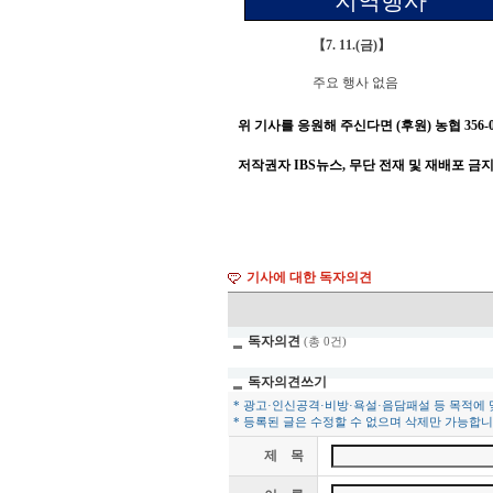
지역행사
【
7. 11.(
금
)
】
주요 행사 없음
위 기사를 응원해 주신다면 (후원) 농협 356-001
저작권자 IBS뉴스, 무단 전재 및 재배포 금
기사에 대한 독자의견
독자의견
(총 0건)
독자의견쓰기
* 광고·인신공격·비방·욕설·음담패설 등 목적에
* 등록된 글은 수정할 수 없으며 삭제만 가능합니
제 목