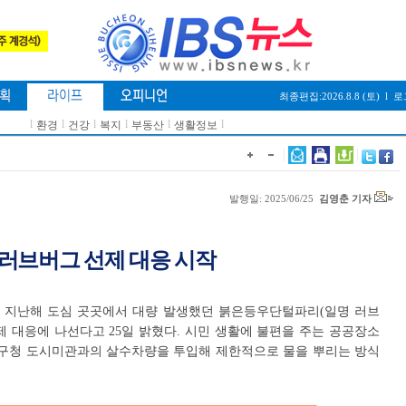
최종편집:2026.8.8 (토)
l
로
l
l
l
l
l
l
환경
건강
복지
부동산
생활정보
발행일: 2025/06/25
김영춘 기자
 러브버그 선제 대응 시작
 지난해 도심 곳곳에서 대량 발생했던 붉은등우단털파리(일명 러브
제 대응에 나선다고 25일 밝혔다. 시민 생활에 불편을 주는 공공장소
 구청 도시미관과의 살수차량을 투입해 제한적으로 물을 뿌리는 방식