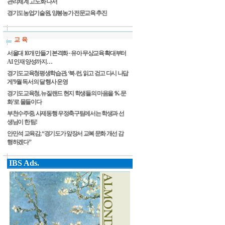
관리체계 고도화 나서
경기도농업기술원, 양봉농가 전문교육 추진
교 육
서울대 10개 만들기 본격화 · 유아 무상교육 확대부터
AI 인재 양성까지…
경기도교육청평생학습관, ‘북-런, 읽고 걷고 다시 나답
게’9월 독서의 달 행사 운영
경기도교육청, 뉴질랜드 현지 학생들의 마음을 ‘K-문
화’로 물들이다
부천수주중, 사제동행 우정축구팀에서는 학생과 선
생님이 한 팀!
안민석 교육감, “경기도가 앞장서 교복 문화 개선 감
행하겠다”