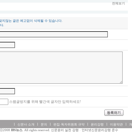
전체보기
 맞지않는 글은 예고없이 삭제될 수 있습니다.
다.
스팸글방지를 위해 빨간색 글자만 입력하세요!
l
l
l
l
l
l
신문사 소개
문의
편집·독자위원회 규약
윤리강령
이용약관
htⓒ2008
IBS뉴스
. All rights reserved. 신문윤리 실천 강령 · 인터넷신문윤리강령 준수