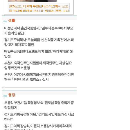
[IBS포토] 제30회 부천판타스틱영화제 포토
존 이자벨 위페르, 조시 호, 원화평 감독, 도지
원 배우
생활
미성년 자녀 출입국증명서, 7일부터 정부24에서 부모
가 온라인 발급
경기도주식회사×오늘의집 ‘신선식품 기획전’에서 과
일·고기 최대 30% 할인
배달특급 8월 18개 브랜드 제휴 할인, ‘파리바게뜨’ 첫
입점
부천시 외국인주민지원센터, 외국인주민 대상 일요
일 무료진료소 운영
부천시어린이·사회복지급식관리지원센터 어린이 인
형극「튼튼 나라의 앨리스」실시
행정
조용익 부천시장, 폭염경보 속 ‘원도심 폭염 취약계층’
직접 챙겨
경기도의회 유경현 의원, “경기도 세입제도 개선 시급
하다!”
경기도의회 장송회, 이륜차 소음감시카메라 확대와