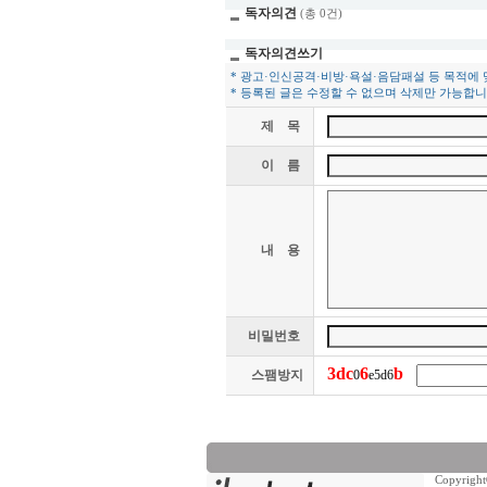
독자의견
(총 0건)
독자의견쓰기
* 광고·인신공격·비방·욕설·음담패설 등 목적에
* 등록된 글은 수정할 수 없으며 삭제만 가능합니
제 목
이 름
내 용
비밀번호
3
d
c
6
b
스팸방지
0
e5d6
Copyrig