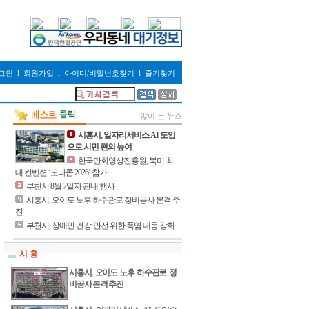
그인
l
회원가입
l
아이디/비밀번호찾기
l
즐겨찾기
많이 본 뉴스
시흥시, 일자리서비스 AI 도입
으로 시민 편의 높여
한국만화영상진흥원, 북미 최
대 컨벤션 ‘오타콘 2026’ 참가
부천시 8월 7일자 관내 행사
시흥시, 오이도 노후 하수관로 정비공사 본격 추
진
부천시, 장애인 건강·안전 위한 폭염 대응 강화
시 흥
시흥시, 오이도 노후 하수관로 정
비공사 본격 추진