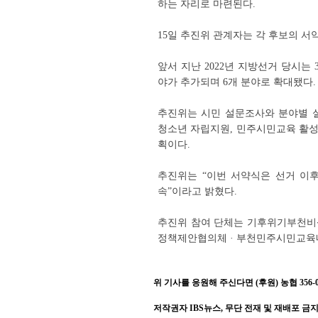
하는 자리로 마련된다.
15일 추진위 관계자는 각 후보의 서약
앞서 지난 2022년 지방선거 당시
야가 추가되며 6개 분야로 확대됐다.
추진위는 시민 설문조사와 분야별 실
청소년 자립지원, 민주시민교육 활성
획이다.
추진위는 “이번 서약식은 선거 이
속”이라고 밝혔다.
추진위 참여 단체는 기후위기부천비
정책제안협의체 · 부천민주시민교육
위 기사를 응원해 주신다면 (후원) 농협 356-001
저작권자 IBS뉴스, 무단 전재 및 재배포 금