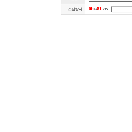
0
b
8
1
스팸방지
1a
0cf5