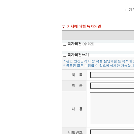
계 
기사에 대한 독자의견
독자의견
(총 0건)
독자의견쓰기
* 광고·인신공격·비방·욕설·음담패설 등 목적에
* 등록된 글은 수정할 수 없으며 삭제만 가능합니
제 목
이 름
내 용
비밀번호