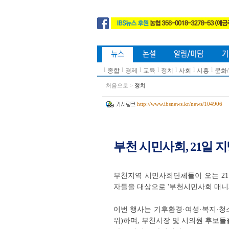
l
l
l
l
l
l
l
종합
경제
교육
정치
사회
시흥
문화
처음으로
>
정치
http://www.ibsnews.kr/news/104906
부천 시민사회, 21일
부천지역 시민사회단체들이 오는 21일
자들을 대상으로 '부천시민사회 매니
이번 행사는 기후환경·여성·복지·청
위)하며, 부천시장 및 시의원 후보