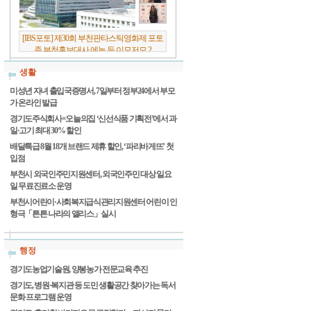
[IBS포토] 제30회 부천판타스틱영화제 포토
존 부천홍보대사 에녹 등 이모저모 2
생활
미성년 자녀 출입국증명서, 7일부터 정부24에서 부모
가 온라인 발급
경기도주식회사×오늘의집 ‘신선식품 기획전’에서 과
일·고기 최대 30% 할인
배달특급 8월 18개 브랜드 제휴 할인, ‘파리바게뜨’ 첫
입점
부천시 외국인주민지원센터, 외국인주민 대상 일요
일 무료진료소 운영
부천시어린이·사회복지급식관리지원센터 어린이 인
형극「튼튼 나라의 앨리스」실시
행정
경기도농업기술원, 양봉농가 전문교육 추진
경기도, 병원·복지관 등 도민 생활공간 찾아가는 독서
문화 프로그램 운영