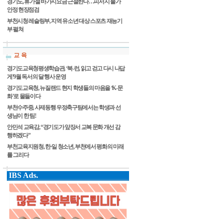
경기도, 휴가철 바가지요금 근절한다…피서지 물가
안정 현장점검
부천시청 레슬링부, 지역 유소년 대상 스포츠 재능기
부 펼쳐
교 육
경기도교육청평생학습관, ‘북-런, 읽고 걷고 다시 나답
게’9월 독서의 달 행사 운영
경기도교육청, 뉴질랜드 현지 학생들의 마음을 ‘K-문
화’로 물들이다
부천수주중, 사제동행 우정축구팀에서는 학생과 선
생님이 한 팀!
안민석 교육감, “경기도가 앞장서 교복 문화 개선 감
행하겠다”
부천교육지원청, 한·일 청소년, 부천에서 평화의 미래
를 그리다