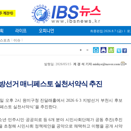
최종편집:2026.8.7 (금)
l
로
l
l
/스포츠
이슈
발행일: 2026/05/15
계 경 석 기자 miskye@naver.com
 지방선거 매니페스토 실천서약식 추진
 오후 2시 원미구청 진달래홀에서 2026 6·3 지방선거 부천시 후보
페스토 실천서약식’을 추진한다.
소년·민주시민·공공의료 등 6개 분야 시민사회단체가 공동 추진(추진
들을 초청해 시민사회 정책제안을 공약으로 채택하고 이행을 공개 서약