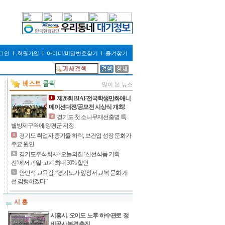
그인
l
회원가입
l
아이디/비밀번호찾기
l
즐겨찾기
많이 본 뉴스
제26회 BIAF전국학생만화애니
메이션대전/공모전 시상식 개최!
경기도 첫 소나무재선충병 특
별방제구역에 양평군 지정
경기도 취업자 증가율 하락, 보건업 성장 둔화가
주요 원인
경기도주식회사×오늘의집 ‘신선식품 기획
전’에서 과일·고기 최대 30% 할인
안민석 교육감, “경기도가 앞장서 교복 문화 개
선 감행하겠다”
시 흥
시흥시, 오이도 노후 하수관로 정
비공사 본격 추진