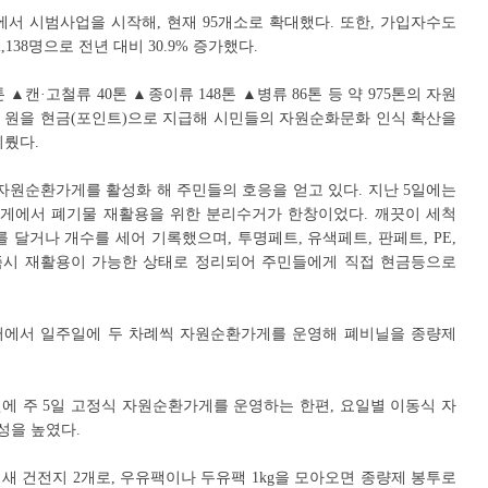
에서 시범사업을 시작해, 현재 95개소로 확대했다. 또한, 가입자수도
만 2,138명으로 전년 대비 30.9% 증가했다.
▲캔·고철류 40톤 ▲종이류 148톤 ▲병류 86톤 등 약 975톤의 자원
 원을 현금(포인트)으로 지급해 시민들의 자원순화문화 인식 확산을
이뤘다.
자원순환가게를 활성화 해 주민들의 호응을 얻고 있다. 지난 5일에는
게에서 폐기물 재활용을 위한 분리수거가 한창이었다. 깨끗이 세척
 달거나 개수를 세어 기록했으며, 투명페트, 유색페트, 판페트, PE,
은 즉시 재활용이 가능한 상태로 정리되어 주민들에게 직접 현금등으로
센터에서 일주일에 두 차례씩 자원순환가게를 운영해 폐비닐을 종량제
에 주 5일 고정식 자원순환가게를 운영하는 한편, 요일별 이동식 자
성을 높였다.
새 건전지 2개로, 우유팩이나 두유팩 1kg을 모아오면 종량제 봉투로