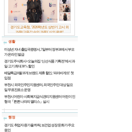
경기도교육청, ‘2026학년도 상반기 고시 외
과목(교육감 승인 과목)’ 심의 완료!
생활
미성년 자녀 출입국증명서, 7일부터 정부24에서 부모
가 온라인 발급
경기도주식회사×오늘의집 ‘신선식품 기획전’에서 과
일·고기 최대 30% 할인
배달특급 8월 18개 브랜드 제휴 할인, ‘파리바게뜨’ 첫
입점
부천시 외국인주민지원센터, 외국인주민 대상 일요
일 무료진료소 운영
부천시어린이·사회복지급식관리지원센터 어린이 인
형극「튼튼 나라의 앨리스」실시
행정
경기도 취업자 증가율 하락, 보건업 성장 둔화가 주요
원인