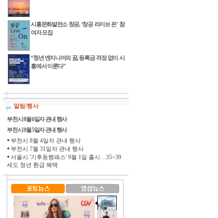
시흥문화발전소 창공, ‘창공 라이브 온’ 참
여자 모집
“청년 엔지니어의 꿈, 등록금 걱정 없이 시
흥에서 이룬다”
알림/행사
부천시 8월 6일자 관내 행사
부천시 8월 5일자 관내 행사
부천시 8월 4일자 관내 행사
부천시 7월 31일자 관내 행사
서울시 '기후동행패스' 9월 1일 출시…35~39
세도 청년 환급 혜택