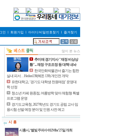
그인
l
회원가입
l
아이디/비밀번호찾기
l
즐겨찾기
많이 본 뉴스
추미애 경기지사 "재정 비상상
황"... 재정 구조조정 등 대책 내놔
한국만화박물관서 즐기는 힙한
실내 피서…Hedon139(헤돈 139) 개인전 개막
유한대학교, ‘경기도 대학생 천원매점’ 운영대
학 선정
청소년 카페 원종점, 여름방학 맞아 체험형 특별
프로그램 운영
경기도교육청, 2027학년도 경기도 공립 교사 임
용시험 선발 예정 분야 및 인원 사전 예고
시 흥
시흥시, ‘별빛 주파수 812Mhz’ 27일 개최