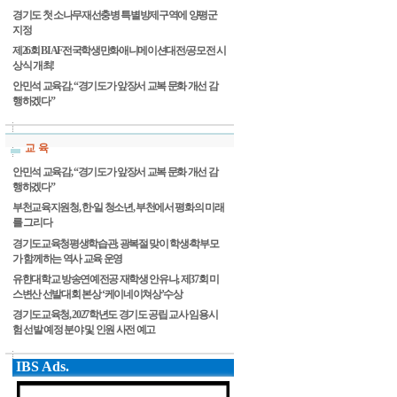
경기도 첫 소나무재선충병 특별방제구역에 양평군
지정
제26회 BIAF전국학생만화애니메이션대전/공모전 시
상식 개최!
안민석 교육감, “경기도가 앞장서 교복 문화 개선 감
행하겠다”
교 육
안민석 교육감, “경기도가 앞장서 교복 문화 개선 감
행하겠다”
부천교육지원청, 한·일 청소년, 부천에서 평화의 미래
를 그리다
경기도교육청평생학습관, 광복절 맞이 학생‧학부모
가 함께하는 역사 교육 운영
유한대학교 방송연예전공 재학생 안유나, 제37회 미
스변산 선발대회 본상 ‘케이네이쳐상’수상
경기도교육청, 2027학년도 경기도 공립 교사 임용시
험 선발 예정 분야 및 인원 사전 예고