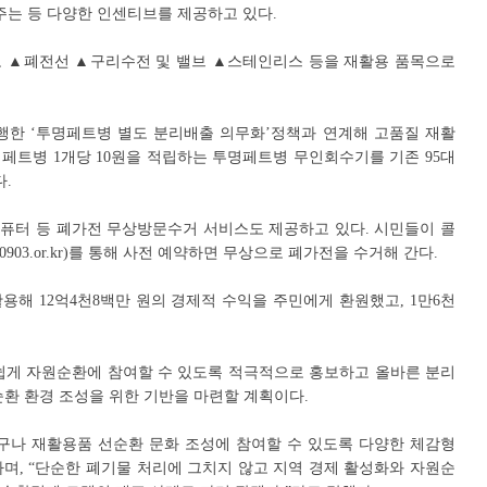
주는 등 다양한 인센티브를 제공하고 있다.
도 ▲폐전선 ▲구리수전 및 밸브 ▲스테인리스 등을 재활용 품목으로
 시행한 ‘투명페트병 별도 분리배출 의무화’정책과 연계해 고품질 재활
페트병 1개당 10원을 적립하는 투명페트병 무인회수기를 기존 95대
다.
 컴퓨터 등 폐가전 무상방문수거 서비스도 제공하고 있다. 시민들이 콜
5990903.or.kr)를 통해 사전 예약하면 무상으로 폐가전을 수거해 간다.
활용해 12억4천8백만 원의 경제적 수익을 주민에게 환원했고, 1만6천
쉽게 자원순환에 참여할 수 있도록 적극적으로 홍보하고 올바른 분리
순환 환경 조성을 위한 기반을 마련할 계획이다.
구나 재활용품 선순환 문화 조성에 참여할 수 있도록 다양한 체감형
며, “단순한 폐기물 처리에 그치지 않고 지역 경제 활성화와 자원순