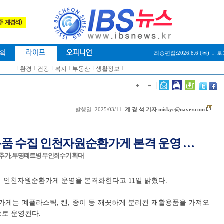
최종편집:2026.8.6 (목)
l
로
l
l
l
l
l
l
환경
건강
복지
부동산
생활정보
발행일: 2025/03/11
계 경 석 기자 miskye@naver.com
용품 수집 인천자원순환가게 본격 운영 …
 추가, 투명폐트병 무인회수기 확대
 인천자원순환가게 운영을 본격화한다고 11일 밝혔다.
게는 폐플라스틱, 캔, 종이 등 깨끗하게 분리된 재활용품을 가져오
으로 운영된다.