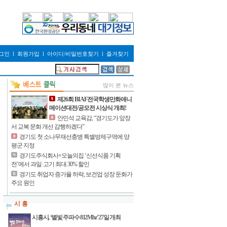
그인
l
회원가입
l
아이디/비밀번호찾기
l
즐겨찾기
많이 본 뉴스
제26회 BIAF전국학생만화애니
메이션대전/공모전 시상식 개최!
안민석 교육감, “경기도가 앞장
서 교복 문화 개선 감행하겠다”
경기도 첫 소나무재선충병 특별방제구역에 양
평군 지정
경기도주식회사×오늘의집 ‘신선식품 기획
전’에서 과일·고기 최대 30% 할인
경기도 취업자 증가율 하락, 보건업 성장 둔화가
주요 원인
시 흥
시흥시, ‘별빛 주파수 812Mhz’ 27일 개최