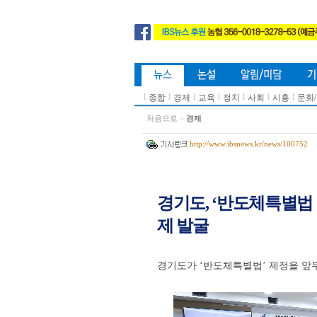
l
l
l
l
l
l
l
종합
경제
교육
정치
사회
시흥
문화
처음으로
>
경제
http://www.ibsnews.kr/news/100752
경기도, ‘반도체특별법
제 발굴
경기도가 ‘반도체특별법’ 제정을 앞