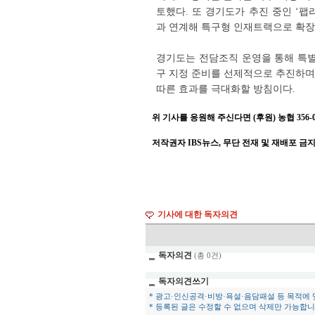
토했다. 또 경기도가 추진 중인 ‘팹
과 연계해 특구형 인재트랙으로 확장
경기도는 전담조직 운영을 통해 특별
구 지정 준비를 선제적으로 추진하며
따른 효과를 극대화할 방침이다.
위 기사를 응원해 주신다면 (후원) 농협 356-001
저작권자 IBS뉴스, 무단 전재 및 재배포 금
기사에 대한 독자의견
독자의견
(총 0건)
독자의견쓰기
* 광고·인신공격·비방·욕설·음담패설 등 목적에
* 등록된 글은 수정할 수 없으며 삭제만 가능합니