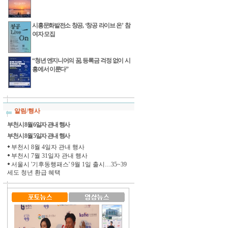
시흥문화발전소 창공, ‘창공 라이브 온’ 참
여자 모집
“청년 엔지니어의 꿈, 등록금 걱정 없이 시
흥에서 이룬다”
알림/행사
부천시 8월 6일자 관내 행사
부천시 8월 5일자 관내 행사
부천시 8월 4일자 관내 행사
부천시 7월 31일자 관내 행사
서울시 '기후동행패스' 9월 1일 출시…35~39
세도 청년 환급 혜택