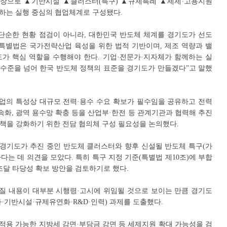
장으로 ▲기반시설 ▲클러스터(특구) ▲규제특례 ▲세제·고용지원
여하는 실행 중심의 협업체계로 구성됐다.
단순한 현황 점검이 아니라, 대한민국 반도체 체계를 경기도가 선도
특별법은 국가전략산업 육성을 위한 법적 기반이며, 제조 역량과 밸
가 핵심 역할을 수행해야 한다. 기업·전문가·지자체가 함께하는 실
는 수준을 넘어 한국 반도체 정책의 표준을 경기도가 만들겠다”고 말했
업의 특성상 대규모 전력·용수 수요 확보가 필수임을 공유하고 전력
속화, 광역 용수망 확충 등을 산업부·한전 등 관계기관과 협력해 추진
대책을 강화하기 위한 전담 협의체 구성 필요성을 논의했다.
 경기도가 추진 중인 반도체 클러스터와 향후 신설될 반도체 특구(가
다는 데 의견을 모았다. 특히 특구 지정 기준(특별법 제10조)에 부합
조달 타당성 확보 방안을 검토하기로 했다.
질 내용이 대부분 시행령·고시에 위임될 것으로 보이는 만큼 경기도
가·기반시설·규제유연화·R&D·인력) 과제를 도출했다.
 적용 가능한 지방세 감면·부담금 감면 등 세제지원 확대 가능성을 검