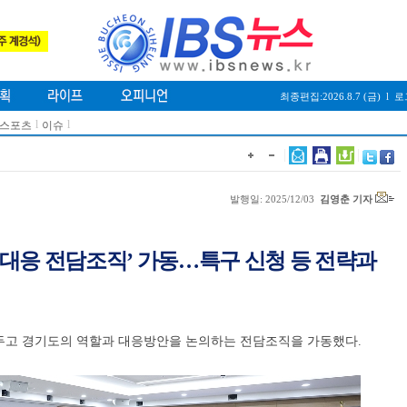
최종편집:2026.8.7 (금)
l
로
l
l
/스포츠
이슈
발행일: 2025/12/03
김영춘 기자
 대응 전담조직’ 가동…특구 신청 등 전략과
두고 경기도의 역할과 대응방안을 논의하는 전담조직을 가동했다.