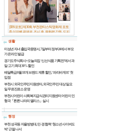
[IBS포토] 제30회 부천판타스틱영화제 포토
존 이자벨 위페르, 조시 호, 원화평 감독, 도지
원 배우
생활
미성년 자녀 출입국증명서, 7일부터 정부24에서 부모
가 온라인 발급
경기도주식회사×오늘의집 ‘신선식품 기획전’에서 과
일·고기 최대 30% 할인
배달특급 8월 18개 브랜드 제휴 할인, ‘파리바게뜨’ 첫
입점
부천시 외국인주민지원센터, 외국인주민 대상 일요
일 무료진료소 운영
부천시어린이·사회복지급식관리지원센터 어린이 인
형극「튼튼 나라의 앨리스」실시
행정
부천 성곡동 자율방범대, 민·경 협력 ‘청소년 사이버도
박’ 근절 나서