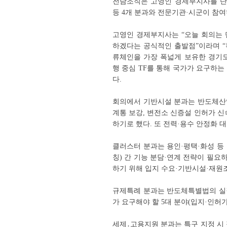
전담조직은 고영인 경제부지사를 단
등 4개 분과와 전문기관·시군이 참
고영인 경제부지사는 “오늘 회의는 
하겠다는 공식적인 출발점”이라며 “
류체인을 가장 폭넓게 보유한 경기도
행 중심 TF를 통해 국가가 요구하
다.
회의에서 기반시설 분과는 반도체산
계통 보강, 변전소 신증설 인허가 신
하기로 했다. 또 전력·용수 안정화 
클러스터 분과는 용인·평택·화성 등
칭) 간 기능 분담·연계 전략이 필요하
하기 위해 입지 수요·기반시설·재원
규제특례 분과는 반도체특별법의 실
가 요구해야 할 5대 분야(입지·인허
세제․고용지원 분과는 특구 지정 시