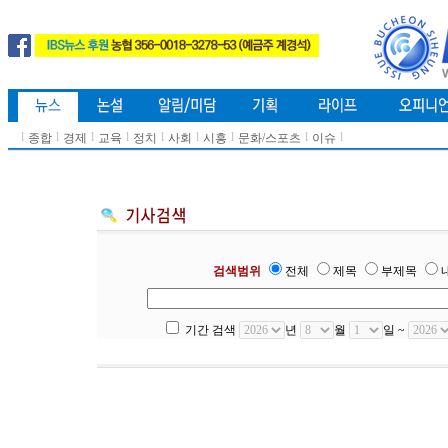
l
l
l
l
l
l
l
l
l
종합
경제
교육
정치
사회
시흥
문화/스포츠
이슈
검색범위
전체
제목
부제목
기간 검색
년
월
일 ~