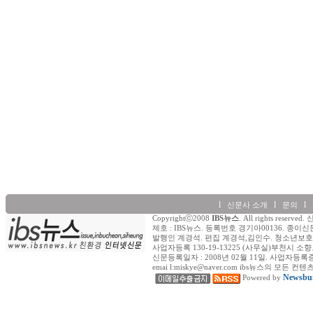
l
l
l
신문사 소개
문의
Copyrightⓒ2008
IBS뉴스
. All rights re
제호 : IBS뉴스. 등록번호 경기아00136. 종이신
발행인 계경석. 편집 계경석,김인수. 청소년보호책
사업자등록 130-19-13225 (사무실)부천시 소향로
신문등록일자 : 2008년 02월 11일. 사업자등록증 (일반) : 
emai l:miskye@naver.com ibs뉴스의
Newsbui
Powered by