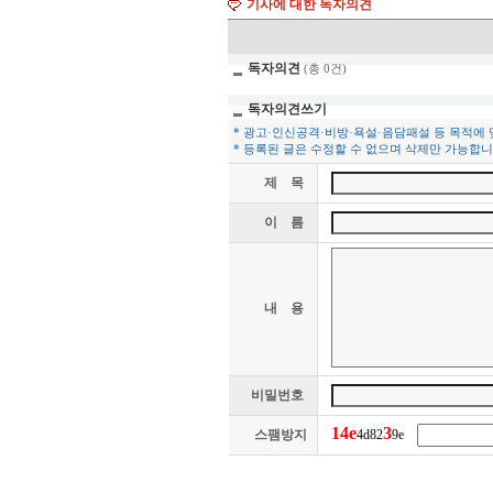
기사에 대한 독자의견
독자의견
(총 0건)
독자의견쓰기
* 광고·인신공격·비방·욕설·음담패설 등 목적에
* 등록된 글은 수정할 수 없으며 삭제만 가능합니
제 목
이 름
내 용
비밀번호
1
4
e
3
스팸방지
4d82
9e