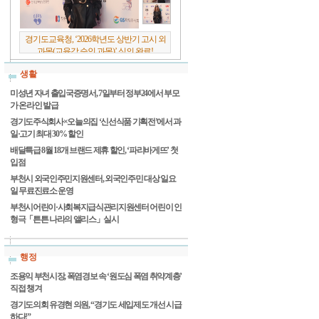
경기도교육청, ‘2026학년도 상반기 고시 외
과목(교육감 승인 과목)’ 심의 완료!
생활
미성년 자녀 출입국증명서, 7일부터 정부24에서 부모
가 온라인 발급
경기도주식회사×오늘의집 ‘신선식품 기획전’에서 과
일·고기 최대 30% 할인
배달특급 8월 18개 브랜드 제휴 할인, ‘파리바게뜨’ 첫
입점
부천시 외국인주민지원센터, 외국인주민 대상 일요
일 무료진료소 운영
부천시어린이·사회복지급식관리지원센터 어린이 인
형극「튼튼 나라의 앨리스」실시
행정
조용익 부천시장, 폭염경보 속 ‘원도심 폭염 취약계층’
직접 챙겨
경기도의회 유경현 의원, “경기도 세입제도 개선 시급
하다!”