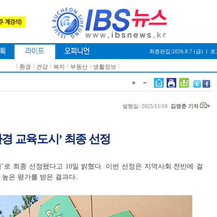
최종편집:2026.8.7 (금)
l
로
l
l
l
l
l
l
환경
건강
복지
부동산
생활정보
발행일: 2025/11/10
김영춘 기자
환경 교육도시’ 최종 선정
’로 최종 선정됐다고 10일 밝혔다. 이번 선정은 지역사회 전반에 걸
 높은 평가를 받은 결과다.