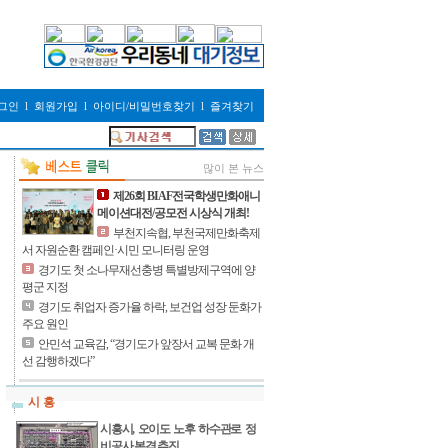
그인
l
회원가입
l
아이디/비밀번호찾기
l
즐겨찾기
많이 본 뉴스
제26회 BIAF전국학생만화애니
메이션대전/공모전 시상식 개최!
부천지속협, 부천국제만화축제
서 자원순환 캠페인·시민 모니터링 운영
경기도 첫 소나무재선충병 특별방제구역에 양
평군 지정
경기도 취업자 증가율 하락, 보건업 성장 둔화가
주요 원인
안민석 교육감, “경기도가 앞장서 교복 문화 개
선 감행하겠다”
시 흥
시흥시, 오이도 노후 하수관로 정
비공사 본격 추진