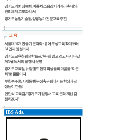
경기도의회 장송회, 이륜차 소음감시카메라 확대와
관리체계 고도화 나서
경기도농업기술원, 양봉농가 전문교육 추진
교 육
서울대 10개 만들기 본격화 · 유아 무상교육 확대부터
AI 인재 양성까지…
경기도교육청평생학습관, ‘북-런, 읽고 걷고 다시 나답
게’9월 독서의 달 행사 운영
경기도교육청, 뉴질랜드 현지 학생들의 마음을 ‘K-문
화’로 물들이다
부천수주중, 사제동행 우정축구팀에서는 학생과 선
생님이 한 팀!
안민석 교육감, “경기도가 앞장서 교복 문화 개선 감
행하겠다”