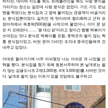
하지만, 네이버 지도를 봐도 트래블라인을 봐도 사랑 분식을
가리키는 장소는 같은데 사랑 분식은 없었다. 가도 가도 런닝
맨을 찍었다는 분식집과 그 옆에 붙어있는 관광객이 바글거리
는 분식집뿐이었다. 길치인 제 탓이라며 합리화하고 근처 포
장마차에서 쑥호떡(500원)을 사먹으며 물었더니, 이미 문 닫
은 지 오래란다……. '꿩 대신 닭'이라고 찾아간 짬뽕 떡볶이가
쓰여있는 맛나 분식은 떡볶이를 포함, 호떡조차 팔지 않는 짝
퉁 분식집이었고, 비싼 문어 다리만 조각내 중국인들에게 건
네주고 있었다.
이대로 돌아가기에 너무 아쉬웠던 나는 아쉬운 게 나았을 선
택을 했다. 분식집을 찾기 위해 동분서주하며 본 낱개로는 팔
지 않는 감귤도너츠 2개(1,000원, 4개 3,000원)를 사버린 것이
다. 낱개로 팔지 않는 이유가 있을 것임에도 불구하고!