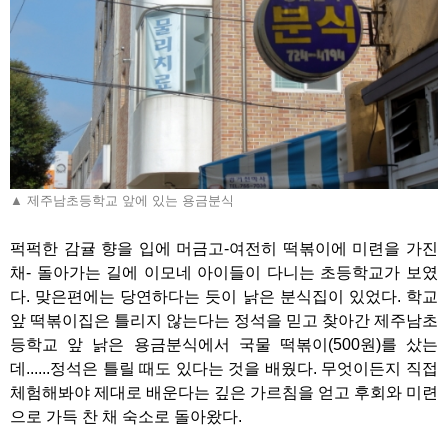
▲ 제주남초등학교 앞에 있는 용금분식
퍽퍽한 감귤 향을 입에 머금고-여전히 떡볶이에 미련을 가진
채- 돌아가는 길에 이모네 아이들이 다니는 초등학교가 보였
다. 맞은편에는 당연하다는 듯이 낡은 분식집이 있었다. 학교
앞 떡볶이집은 틀리지 않는다는 정석을 믿고 찾아간 제주남초
등학교 앞 낡은 용금분식에서 국물 떡볶이(500원)를 샀는
데......정석은 틀릴 때도 있다는 것을 배웠다. 무엇이든지 직접
체험해봐야 제대로 배운다는 깊은 가르침을 얻고 후회와 미련
으로 가득 찬 채 숙소로 돌아왔다.