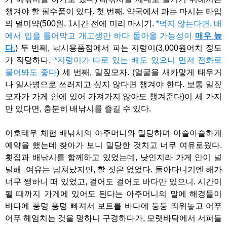
챙겨야 할 필수품이 있다. 첫 번째, 약국에서 파는 마시는 타입
의 멀미약(500원, 1시간 전에 미리 마시기.
*먹지 않는다면, 배
에서 입을 틀어막고 개고생만 하다 돌아올 가능성이
매우 높
다.
) 두 번째, 낚시용품점에서 파는 지렁이(3,000원어치 정도
가 적당하다.
*지렁이가 따로 있는 배도 있으니 먼저 전화로
물어봐도 좋다
) 세 번째, 밀짚모자. (얼굴을 새카맣게 태우거
나 일사병으로 쓰러지고 싶지 않다면 챙겨야 한다. 보통 밀짚
모자가 가게 안에 있어 가져가지 않아도 챙겨준다)이 세 가지
만 있다면, 충분히 배낚시를 즐길 수 있다.
이호테우 체험 배낚시의 아주머니와 밀당하며 아슬아슬하게
예약을 했는데 찾아가 보니 밀당한 것치고 너무 여유로웠다.
횟집과 배낚시를 함께하고 있었는데, 낮인지라 가게 안이 널
널해 여유는 넘쳐났지만, 할 짓은 없었다. 돌아다니기엔 해가
너무 쨍하니 떠 있었고, 걸어도 걸어도 바다만 있으니. 시간이
될 때까지 가게에 있어도 된다는 아주머니의 말에 해경들이
바다에 풍덩 풍덩 빠져서 보트를 바다에 둥둥 띄워놓고 어푸
어푸 헤엄치는 것을 멍하니 구경하다가, 모랫바닥에서 서퍼들