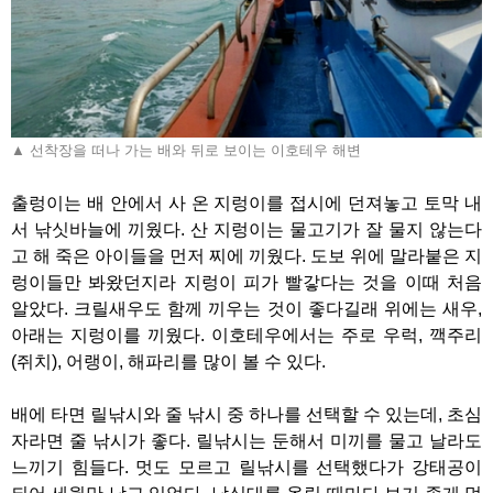
▲ 선착장을 떠나 가는 배와 뒤로 보이는 이호테우 해변
출렁이는 배 안에서 사 온 지렁이를 접시에 던져놓고 토막 내
서 낚싯바늘에 끼웠다. 산 지렁이는 물고기가 잘 물지 않는다
고 해 죽은 아이들을 먼저 찌에 끼웠다. 도보 위에 말라붙은 지
렁이들만 봐왔던지라 지렁이 피가 빨갛다는 것을 이때 처음
알았다. 크릴새우도 함께 끼우는 것이 좋다길래 위에는 새우,
아래는 지렁이를 끼웠다. 이호테우에서는 주로 우럭, 깩주리
(쥐치), 어랭이, 해파리를 많이 볼 수 있다.
배에 타면 릴낚시와 줄 낚시 중 하나를 선택할 수 있는데, 초심
자라면 줄 낚시가 좋다. 릴낚시는 둔해서 미끼를 물고 날라도
느끼기 힘들다. 멋도 모르고 릴낚시를 선택했다가 강태공이