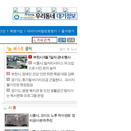
그인
l
회원가입
l
아이디/비밀번호찾기
l
즐겨찾기
많이 본 뉴스
부천시 8월 7일자 관내 행사
시흥시, 일자리서비스 AI 도입
으로 시민 편의 높여
부천시, 장애인 건강·안전 위한 폭염 대응 강화
경기도, 휴가철 바가지요금 근절한다…피서지
물가안정 현장점검
경기도, 병원·복지관 등 도민 생활공간 찾아가
는 독서문화 프로그램 운영
시 흥
시흥시, 오이도 노후 하수관로 정
비공사 본격 추진