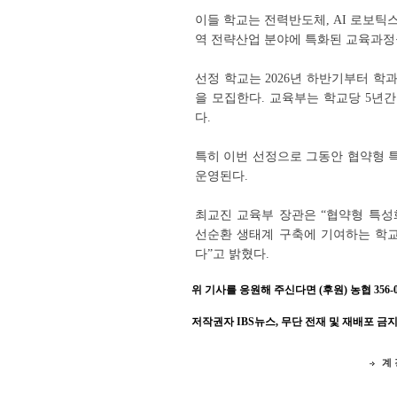
이들 학교는 전력반도체, AI 로보틱스
역 전략산업 분야에 특화된 교육과정
선정 학교는 2026년 하반기부터 학
을 모집한다. 교육부는 학교당 5년간
다.
특히 이번 선정으로 그동안 협약형 
운영된다.
최교진 교육부 장관은 “협약형 특성
선순환 생태계 구축에 기여하는 학교
다”고 밝혔다.
위 기사를 응원해 주신다면 (후원) 농협 356-001
저작권자 IBS뉴스, 무단 전재 및 재배포 금
계 