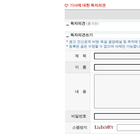
기사에 대한 독자의견
독자의견
(총 0건)
독자의견쓰기
* 광고·인신공격·비방·욕설·음담패설 등 목적에
* 등록된 글은 수정할 수 없으며 삭제만 가능합니
제 목
이 름
내 용
비밀번호
1
1
0
스팸방지
2a
b5f
7f