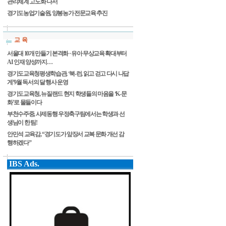
관리체계 고도화 나서
경기도농업기술원, 양봉농가 전문교육 추진
교 육
서울대 10개 만들기 본격화 · 유아 무상교육 확대부터
AI 인재 양성까지…
경기도교육청평생학습관, ‘북-런, 읽고 걷고 다시 나답
게’9월 독서의 달 행사 운영
경기도교육청, 뉴질랜드 현지 학생들의 마음을 ‘K-문
화’로 물들이다
부천수주중, 사제동행 우정축구팀에서는 학생과 선
생님이 한 팀!
안민석 교육감, “경기도가 앞장서 교복 문화 개선 감
행하겠다”