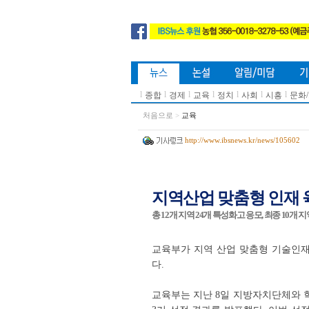
l
l
l
l
l
l
l
종합
경제
교육
정치
사회
시흥
문화
처음으로
>
교육
http://www.ibsnews.kr/news/105602
지역산업 맞춤형 인재 
총 12개 지역 24개 특성화고 응모, 최종 10개 지역
교육부가 지역 산업 맞춤형 기술인재 
다.
교육부는 지난 8일 지방자치단체와 