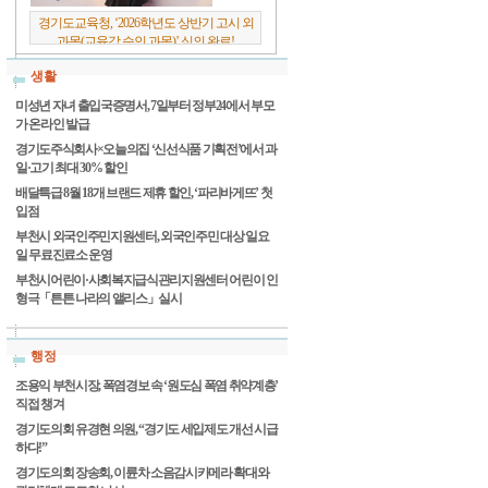
경기도교육청, ‘2026학년도 상반기 고시 외
과목(교육감 승인 과목)’ 심의 완료!
생활
미성년 자녀 출입국증명서, 7일부터 정부24에서 부모
가 온라인 발급
경기도주식회사×오늘의집 ‘신선식품 기획전’에서 과
일·고기 최대 30% 할인
배달특급 8월 18개 브랜드 제휴 할인, ‘파리바게뜨’ 첫
입점
부천시 외국인주민지원센터, 외국인주민 대상 일요
일 무료진료소 운영
부천시어린이·사회복지급식관리지원센터 어린이 인
형극「튼튼 나라의 앨리스」실시
행정
조용익 부천시장, 폭염경보 속 ‘원도심 폭염 취약계층’
직접 챙겨
경기도의회 유경현 의원, “경기도 세입제도 개선 시급
하다!”
경기도의회 장송회, 이륜차 소음감시카메라 확대와