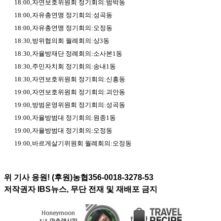
18:00,
자연보호위원회 정기회의
:
범박동
18:00,
자유총연맹 정기회의
:
성곡동
18:00,
자유총연맹 정기회의
:
오정동
18:30,
방위협의회 월례회의
:
상
3
동
18:30,
자율방재단 정례회의
:
소사본
1
동
18:30,
주민자치회 정기회의
:
송내
1
동
18:30,
자연보호위원회 정기회의
:
신흥동
19:00,
자연보호위원회 정기회의
:
괴안동
19:00,
방범운영위원회 정기회의
:
성곡동
19:00,
자율방범대 정기회의
:
원종
1
동
19:00,
자율방범대 정기회의
:
오정동
19:00,
바르게살기위원회 월례회의
:
오정동
위 기사 응원! (후원)농협356-0018-3278-53
저작권자 IBS뉴스, 무단 전재 및 재배포 금지