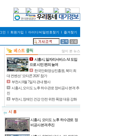
그인
l
회원가입
l
아이디/비밀번호찾기
l
즐겨찾기
많이 본 뉴스
시흥시, 일자리서비스 AI 도입
으로 시민 편의 높여
한국만화영상진흥원, 북미 최
대 컨벤션 ‘오타콘 2026’ 참가
부천시 8월 7일자 관내 행사
시흥시, 오이도 노후 하수관로 정비공사 본격 추
진
부천시, 장애인 건강·안전 위한 폭염 대응 강화
시 흥
시흥시, 오이도 노후 하수관로 정
비공사 본격 추진