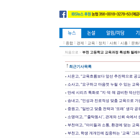
l
l
l
l
l
l
l
종합
경제
교육
정치
사회
시흥
문화
처음으로
>
부천 고등학교 교육과정 특성화 릴레
최근기사목록
시온고, “교육흐름보다 앞선 추진력으로 공교
●
소사고, “요구하고 마음껏 누릴 수 있는 교
●
만세 시리즈 특화로 “지·덕·체 겸비한 덕산인
●
송내고, “인성과 진로적성 맞춤 교육으로 가는
●
중원고, “일반고 맞춤 전략과 ‘또래’ 생각 공
●
소명여고, “‘줄탁동시’, 관계와 신뢰 속에서
●
부천여고, “아이들과 소통, 환경에 맞는 교육
●
부천고, 학생 개개인에 집중하는 ‘교육’ 그리
●