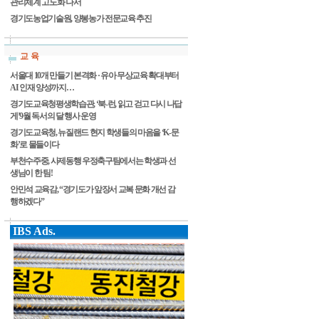
관리체계 고도화 나서
경기도농업기술원, 양봉농가 전문교육 추진
교 육
서울대 10개 만들기 본격화 · 유아 무상교육 확대부터
AI 인재 양성까지…
경기도교육청평생학습관, ‘북-런, 읽고 걷고 다시 나답
게’9월 독서의 달 행사 운영
경기도교육청, 뉴질랜드 현지 학생들의 마음을 ‘K-문
화’로 물들이다
부천수주중, 사제동행 우정축구팀에서는 학생과 선
생님이 한 팀!
안민석 교육감, “경기도가 앞장서 교복 문화 개선 감
행하겠다”