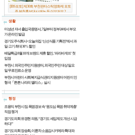
[IBS포토] 제30회 부천판타스틱영화제 포토
존 부천홍보대사 에녹 등 이모저모 2
생활
미성년 자녀 출입국증명서, 7일부터 정부24에서 부모
가 온라인 발급
경기도주식회사×오늘의집 ‘신선식품 기획전’에서 과
일·고기 최대 30% 할인
배달특급 8월 18개 브랜드 제휴 할인, ‘파리바게뜨’ 첫
입점
부천시 외국인주민지원센터, 외국인주민 대상 일요
일 무료진료소 운영
부천시어린이·사회복지급식관리지원센터 어린이 인
형극「튼튼 나라의 앨리스」실시
행정
조용익 부천시장, 폭염경보 속 ‘원도심 폭염 취약계층’
직접 챙겨
경기도의회 유경현 의원, “경기도 세입제도 개선 시급
하다!”
경기도의회 장송회, 이륜차 소음감시카메라 확대와