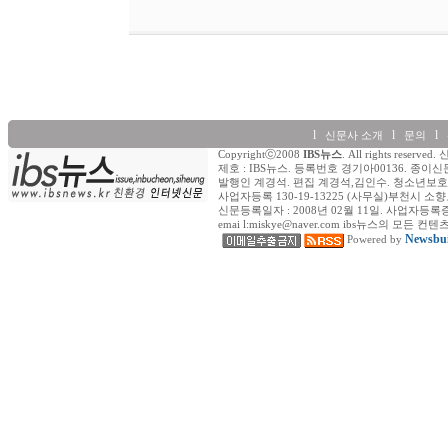
l
l
l
신문사 소개
문의
Copyrightⓒ2008
IBS뉴스
. All rights re
제호 : IBS뉴스. 등록번호 경기아00136. 종이신
발행인 계경석. 편집 계경석,김인수. 청소년보호책
사업자등록 130-19-13225 (사무실)부천시 소향로
신문등록일자 : 2008년 02월 11일. 사업자등록증 (일반) : 
emai l:miskye@naver.com ibs뉴스의
Newsbui
Powered by