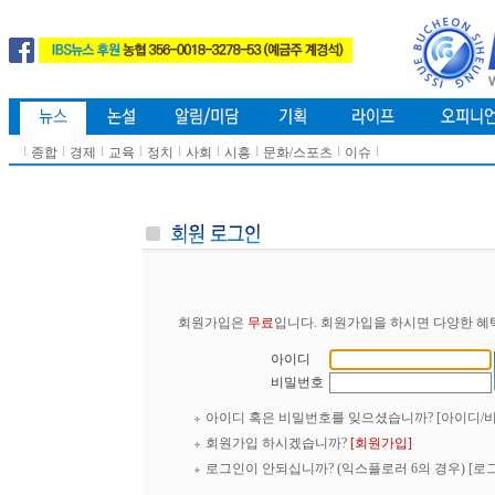
l
l
l
l
l
l
l
l
l
종합
경제
교육
정치
사회
시흥
문화/스포츠
이슈
회원가입은
무료
입니다. 회원가입을 하시면 다양한 혜
아이디
비밀번호
아이디 혹은 비밀번호를 잊으셨습니까?
[아이디/
회원가입 하시겠습니까?
[회원가입]
로그인이 안되십니까? (익스플로러 6의 경우)
[로