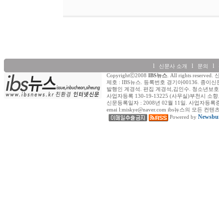
l
l
l
신문사 소개
문의
Copyrightⓒ2008
IBS뉴스
. All rights re
제호 : IBS뉴스. 등록번호 경기아00136. 종이신
발행인 계경석. 편집 계경석,김인수. 청소년보호책
사업자등록 130-19-13225 (사무실)부천시 소향로
신문등록일자 : 2008년 02월 11일. 사업자등록증 (일반) : 
emai l:miskye@naver.com ibs뉴스의
Newsbui
Powered by