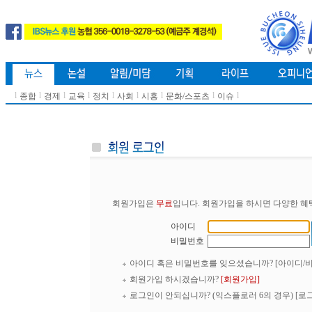
l
l
l
l
l
l
l
l
l
종합
경제
교육
정치
사회
시흥
문화/스포츠
이슈
회원가입은
무료
입니다. 회원가입을 하시면 다양한 혜
아이디
비밀번호
아이디 혹은 비밀번호를 잊으셨습니까?
[아이디/
회원가입 하시겠습니까?
[회원가입]
로그인이 안되십니까? (익스플로러 6의 경우)
[로