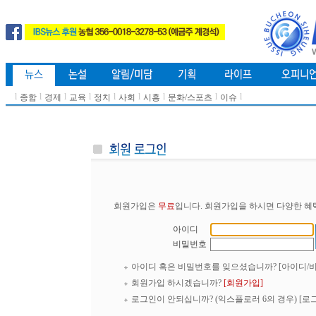
l
l
l
l
l
l
l
l
l
종합
경제
교육
정치
사회
시흥
문화/스포츠
이슈
회원가입은
무료
입니다. 회원가입을 하시면 다양한 혜
아이디
비밀번호
아이디 혹은 비밀번호를 잊으셨습니까?
[아이디/
회원가입 하시겠습니까?
[회원가입]
로그인이 안되십니까? (익스플로러 6의 경우)
[로