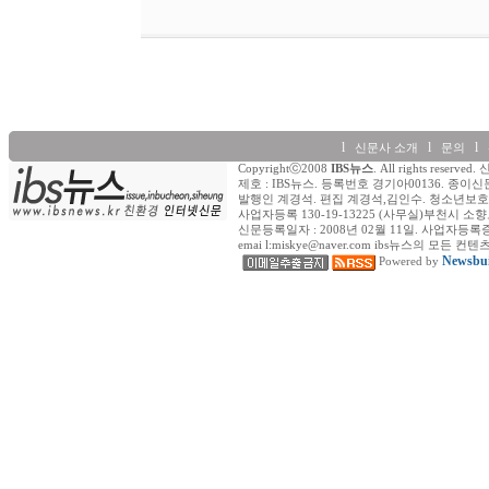
l
l
l
신문사 소개
문의
Copyrightⓒ2008
IBS뉴스
. All rights re
제호 : IBS뉴스. 등록번호 경기아00136. 종이신
발행인 계경석. 편집 계경석,김인수. 청소년보호책
사업자등록 130-19-13225 (사무실)부천시 소향로
신문등록일자 : 2008년 02월 11일. 사업자등록증 (일반) : 
emai l:miskye@naver.com ibs뉴스의
Newsbui
Powered by