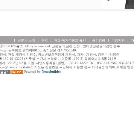
l
l
l
l
l
l
신문사 소개
문의
편집·독자위원회 규약
윤리강령
이용약관
htⓒ2008
IBS뉴스
. All rights reserved. 신문윤리 실천 강령 · 인터넷신문윤리강령 준수
BS뉴스. 등록번호 경기아00136. 종이신문 경기다50349.
경석. 편집 계경석,김인수. 청소년보호책임자 계경석. 기자 : 계경석, 김인수, 김영춘
130-19-13225 (사무실)부천시 소향로 149(중동 1160-3) 필레오파크 B동 214호
 2008년 02월 11일. 사업자등록증 (일반) : 130-19-13225. Tel : 032-673-2582, 032-684-258
:miskye@naver.com ibs뉴스의 모든 컨텐츠를 무단복제 사용할 경우 저작권법에 의해 제재를 받
Newsbuilder
Powered by