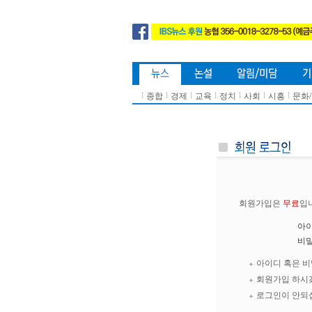
l
l
l
l
l
l
l
종합
경제
교육
정치
사회
시흥
문화
회원가입은
무료
입
아
비
아이디 혹은 
회원가입 하시
로그인이 안되십