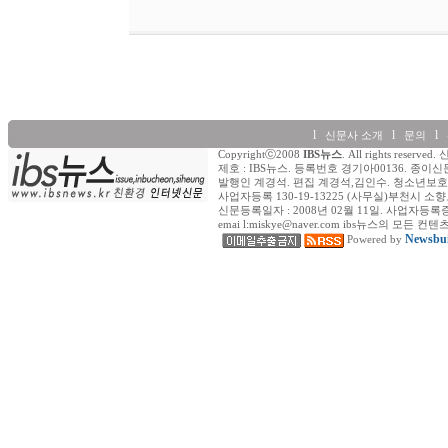
l
l
l
신문사 소개
문의
Copyrightⓒ2008
IBS뉴스
. All rights re
제호 : IBS뉴스. 등록번호 경기아00136. 종이신
발행인 계경석. 편집 계경석,김인수. 청소년보호책
사업자등록 130-19-13225 (사무실)부천시 소향로
신문등록일자 : 2008년 02월 11일. 사업자등록증 (일반) : 
emai l:miskye@naver.com ibs뉴스의
Newsbui
Powered by