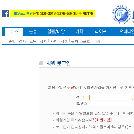
l
l
l
l
l
l
l
l
l
종합
경제
교육
정치
사회
시흥
문화/스포츠
이슈
회원가입은
무료
입니다. 회원가입을 하시면 다양한 혜
아이디
비밀번호
아이디 혹은 비밀번호를 잊으셨습니까?
[아이디/
회원가입 하시겠습니까?
[회원가입]
로그인이 안되십니까? (익스플로러 6의 경우)
[로