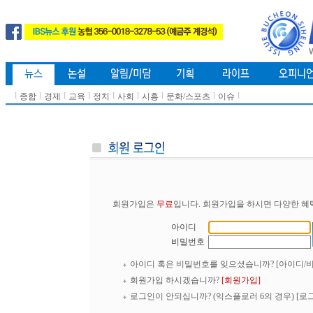
l
l
l
l
l
l
l
l
l
종합
경제
교육
정치
사회
시흥
문화/스포츠
이슈
회원가입은
무료
입니다. 회원가입을 하시면 다양한 혜
아이디
비밀번호
아이디 혹은 비밀번호를 잊으셨습니까?
[아이디/
회원가입 하시겠습니까?
[회원가입]
로그인이 안되십니까? (익스플로러 6의 경우)
[로