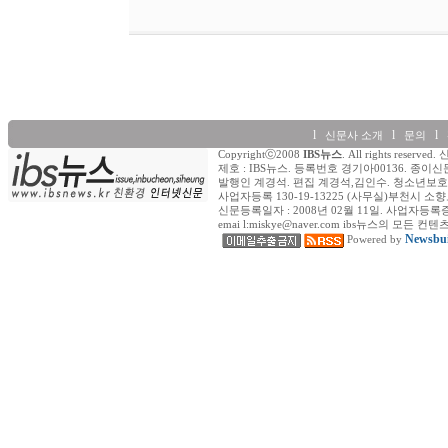
l
l
l
신문사 소개
문의
Copyrightⓒ2008
IBS뉴스
. All rights re
제호 : IBS뉴스. 등록번호 경기아00136. 종이신
발행인 계경석. 편집 계경석,김인수. 청소년보호책
사업자등록 130-19-13225 (사무실)부천시 소향로
신문등록일자 : 2008년 02월 11일. 사업자등록증 (일반) : 
emai l:miskye@naver.com ibs뉴스의
Newsbui
Powered by