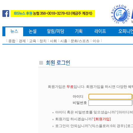
l
l
l
l
l
l
l
l
l
종합
경제
교육
정치
사회
시흥
문화/스포츠
이슈
회원가입은
무료
입니다. 회원가입을 하시면 다양한 혜
아이디
비밀번호
아이디 혹은 비밀번호를 잊으셨습니까?
[아이디/
회원가입 하시겠습니까?
[회원가입]
로그인이 안되십니까? (익스플로러 6의 경우)
[로