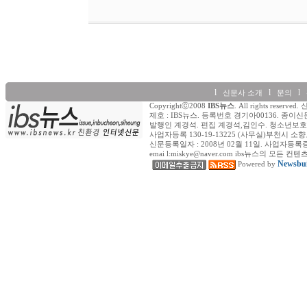
l
l
l
신문사 소개
문의
Copyrightⓒ2008
IBS뉴스
. All rights re
제호 : IBS뉴스. 등록번호 경기아00136. 종이신
발행인 계경석. 편집 계경석,김인수. 청소년보호책
사업자등록 130-19-13225 (사무실)부천시 소향로
신문등록일자 : 2008년 02월 11일. 사업자등록증 (일반) : 
emai l:miskye@naver.com ibs뉴스의
Newsbui
Powered by