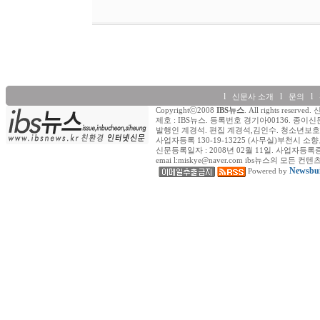
l
l
l
신문사 소개
문의
Copyrightⓒ2008
IBS뉴스
. All rights re
제호 : IBS뉴스. 등록번호 경기아00136. 종이신
발행인 계경석. 편집 계경석,김인수. 청소년보호책
사업자등록 130-19-13225 (사무실)부천시 소향로
신문등록일자 : 2008년 02월 11일. 사업자등록증 (일반) : 
emai l:miskye@naver.com ibs뉴스의
Newsbui
Powered by