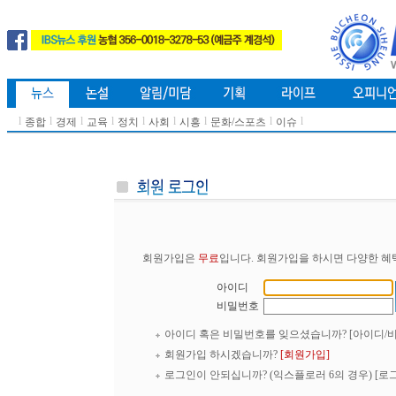
l
l
l
l
l
l
l
l
l
종합
경제
교육
정치
사회
시흥
문화/스포츠
이슈
회원가입은
무료
입니다. 회원가입을 하시면 다양한 혜
아이디
비밀번호
아이디 혹은 비밀번호를 잊으셨습니까?
[아이디/
회원가입 하시겠습니까?
[회원가입]
로그인이 안되십니까? (익스플로러 6의 경우)
[로