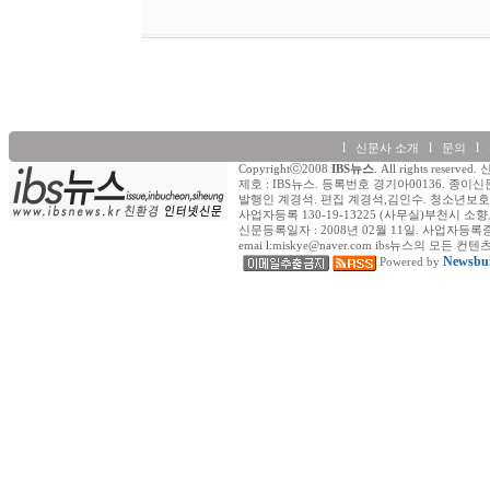
l
l
l
신문사 소개
문의
Copyrightⓒ2008
IBS뉴스
. All rights re
제호 : IBS뉴스. 등록번호 경기아00136. 종이신
발행인 계경석. 편집 계경석,김인수. 청소년보호책
사업자등록 130-19-13225 (사무실)부천시 소향로
신문등록일자 : 2008년 02월 11일. 사업자등록증 (일반) : 
emai l:miskye@naver.com ibs뉴스의
Newsbui
Powered by