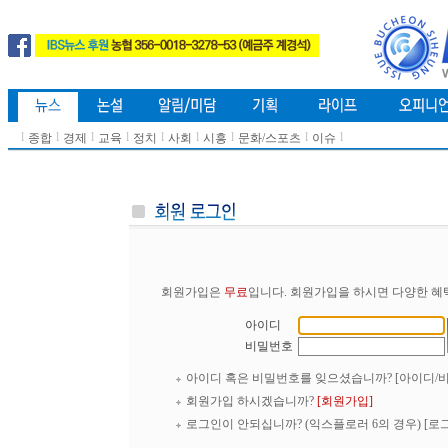
l
l
l
l
l
l
l
l
l
종합
경제
교육
정치
사회
시흥
문화/스포츠
이슈
회원가입은
무료
입니다. 회원가입을 하시면 다양한 혜
아이디
비밀번호
아이디 혹은 비밀번호를 잊으셨습니까?
[아이디/
회원가입 하시겠습니까?
[회원가입]
로그인이 안되십니까? (익스플로러 6의 경우)
[로