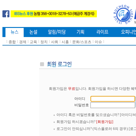
l
l
l
l
l
l
l
l
l
종합
경제
교육
정치
사회
시흥
문화/스포츠
이슈
회원가입은
무료
입니다. 회원가입을 하시면 다양한 혜
아이디
비밀번호
아이디 혹은 비밀번호를 잊으셨습니까?
[아이디/
회원가입 하시겠습니까?
[회원가입]
로그인이 안되십니까? (익스플로러 6의 경우)
[로