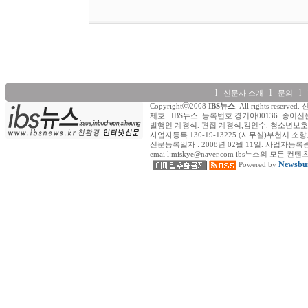
l
l
l
신문사 소개
문의
Copyrightⓒ2008
IBS뉴스
. All rights re
제호 : IBS뉴스. 등록번호 경기아00136. 종이신
발행인 계경석. 편집 계경석,김인수. 청소년보호책
사업자등록 130-19-13225 (사무실)부천시 소향로
신문등록일자 : 2008년 02월 11일. 사업자등록증 (일반) : 
emai l:miskye@naver.com ibs뉴스의
Newsbui
Powered by