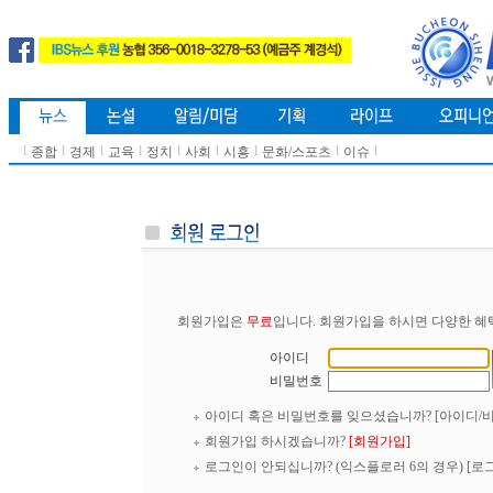
l
l
l
l
l
l
l
l
l
종합
경제
교육
정치
사회
시흥
문화/스포츠
이슈
회원가입은
무료
입니다. 회원가입을 하시면 다양한 혜
아이디
비밀번호
아이디 혹은 비밀번호를 잊으셨습니까?
[아이디/
회원가입 하시겠습니까?
[회원가입]
로그인이 안되십니까? (익스플로러 6의 경우)
[로