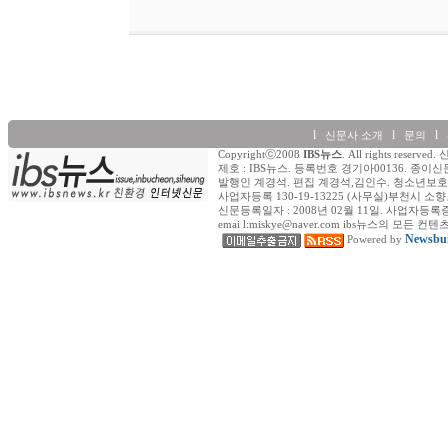
l
l
l
신문사 소개
문의
Copyrightⓒ2008
IBS뉴스
. All rights re
제호 : IBS뉴스. 등록번호 경기아00136. 종이신
발행인 계경석. 편집 계경석,김인수. 청소년보호책
사업자등록 130-19-13225 (사무실)부천시 소향로
신문등록일자 : 2008년 02월 11일. 사업자등록증 (일반) : 
emai l:miskye@naver.com ibs뉴스의
Newsbui
Powered by