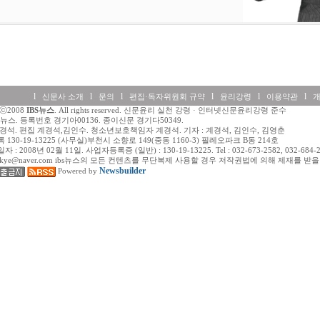
l
l
l
l
l
l
신문사 소개
문의
편집·독자위원회 규약
윤리강령
이용약관
htⓒ2008
IBS뉴스
. All rights reserved. 신문윤리 실천 강령 · 인터넷신문윤리강령 준수
BS뉴스. 등록번호 경기아00136. 종이신문 경기다50349.
경석. 편집 계경석,김인수. 청소년보호책임자 계경석. 기자 : 계경석, 김인수, 김영춘
130-19-13225 (사무실)부천시 소향로 149(중동 1160-3) 필레오파크 B동 214호
 2008년 02월 11일. 사업자등록증 (일반) : 130-19-13225. Tel : 032-673-2582, 032-684-258
:miskye@naver.com ibs뉴스의 모든 컨텐츠를 무단복제 사용할 경우 저작권법에 의해 제재를 받
Newsbuilder
Powered by