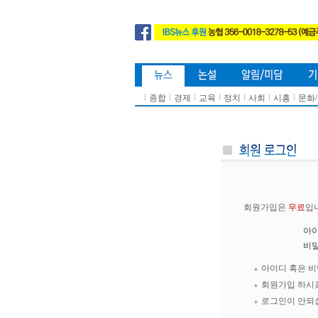
l
l
l
l
l
l
l
종합
경제
교육
정치
사회
시흥
문화
회원가입은
무료
입
아
비
아이디 혹은 
회원가입 하시
로그인이 안되십