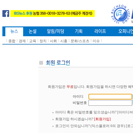
l
l
l
l
l
l
l
l
l
종합
경제
교육
정치
사회
시흥
문화/스포츠
이슈
회원가입은
무료
입니다. 회원가입을 하시면 다양한 혜
아이디
비밀번호
아이디 혹은 비밀번호를 잊으셨습니까?
[아이디/
회원가입 하시겠습니까?
[회원가입]
로그인이 안되십니까? (익스플로러 6의 경우)
[로