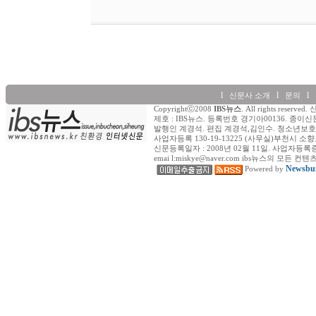
l
l
l
신문사 소개
문의
Copyrightⓒ2008
IBS뉴스
. All rights re
제호 : IBS뉴스. 등록번호 경기아00136. 종이신
발행인 계경석. 편집 계경석,김인수. 청소년보호책
사업자등록 130-19-13225 (사무실)부천시 소향로
신문등록일자 : 2008년 02월 11일. 사업자등록증 (일반) : 
emai l:miskye@naver.com ibs뉴스의
Newsbui
Powered by